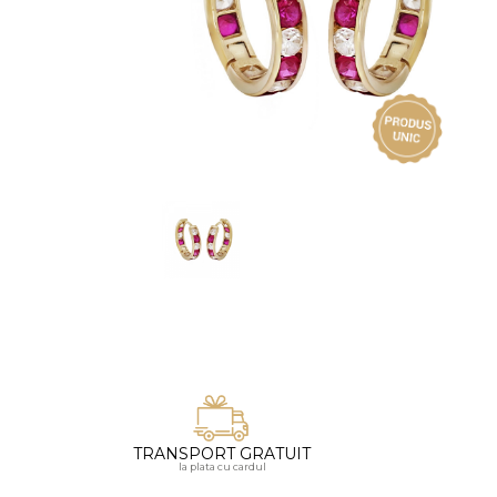
Vezi toate bijuteriile pentru femei
Inele
PIAT
Bratari
Cu 
Coliere
Dia
Lanturi
Pandantive
Accesorii
BIJUTERII COPII
Vezi toate
Inele
Cercei
Bratari
Coliere
TRANSPORT GRATUIT
Lanturi
la plata cu cardul
Pandantive