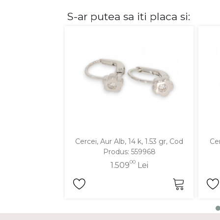
S-ar putea sa iti placa si:
DIAMANTE
Vezi toate
Inele
Cercei
Bratari
Coliere
Lanturi
Pandantive
Accesorii
Cercei, Aur Alb, 14 k, 1.53 gr, Cod
Cer
Produs: 559968
TIP METAL
00
1.509
Lei
Aur galben
Aur alb
Aur roz