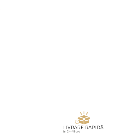
u diamante
n
LIVRARE RAPIDĂ
in 24-48 ore