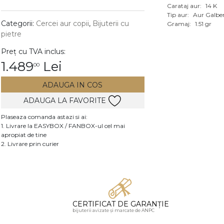
Carataj aur:
14 K
Vezi toate bijuteriile c
Tip aur:
Aur Galbe
RA
Categorii:
Cercei aur copii
,
Bijuterii cu
Gramaj:
1.51 gr
pietre
pietre
Preț cu TVA inclus:
mante
1.489
Lei
00
ADAUGA IN COS
ADAUGA LA FAVORITE
Plaseaza comanda astazi si ai:
1. Livrare la EASYBOX / FANBOX-ul cel mai
apropiat de tine
2. Livrare prin curier
CERTIFICAT DE GARANȚIE
bijuterii avizate și marcate de ANPC