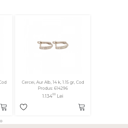
 Cod
Cercei, Aur Alb, 14 k, 1.15 gr, Cod
Cercei, Aur Galbe
Produs: 614296
Produ
00
1.134
Lei
1.9