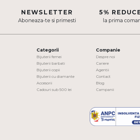
Aur mixt
NEWSLETTER
5% REDUC
Aboneaza-te si primesti
la prima coma
CARATAJ
14K
18K
Categorii
Companie
22K
Bijuterii femei
Despre noi
Bijuterii barbati
Cariere
Bijuterii copii
Agentii
PIATRA
Bijuterii cu diamante
Contact
Accesorii
Blog
Fara pietre
Cadouri sub 500 lei
Campanii
Cu pietre
Diamante