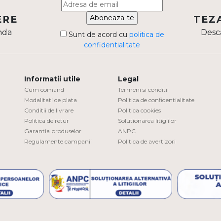
Aboneaza-te
ERE
TEZ
nda
Desca
Sunt de acord cu
politica de
confidentialitate
Informatii utile
Legal
Cum comand
Termeni si conditii
Modalitati de plata
Politica de confidentialitate
Conditii de livrare
Politica cookies
Politica de retur
Solutionarea litigiilor
Garantia produselor
ANPC
Regulamente campanii
Politica de avertizori