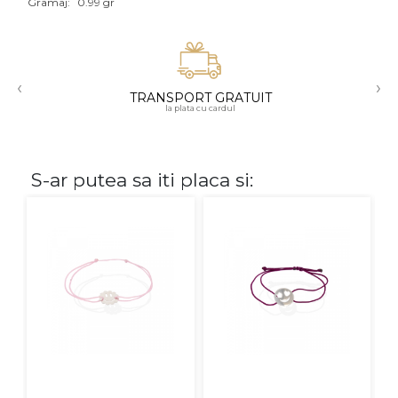
Gramaj:
0.99 gr
Aur mixt
CARATAJ
‹
›
TRANSPORT GRATUIT
14K
la plata cu cardul
18K
22K
S-ar putea sa iti placa si:
PIATRA
Fara pietre
Cu pietre
Diamante