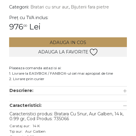
Categorii:
Bratari cu snur aur
,
Bijuterii fara pietre
DIAMANTE
Vezi toate
Preț cu TVA inclus:
976
Lei
00
Inele
Cercei
ADAUGA IN COS
Bratari
ADAUGA LA FAVORITE
Coliere
Lanturi
Plaseaza comanda astazi si ai:
1. Livrare la EASYBOX / FANBOX-ul cel mai apropiat de tine
Pandantive
2. Livrare prin curier
Accesorii
Descriere:
TIP METAL
Caracteristici:
Aur galben
Caracteristici produs: Bratara Cu Snur, Aur Galben, 14 k,
0.99 gr, Cod Produs: 735066
Aur alb
Carataj aur:
14 K
Tip aur:
Aur Galben
Aur roz