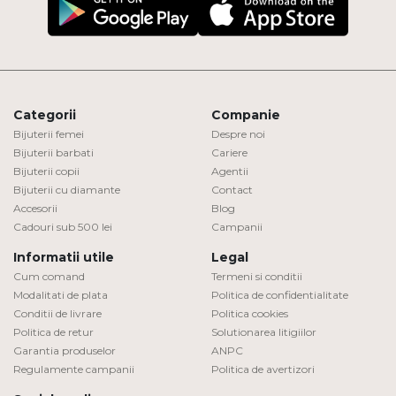
Categorii
Companie
Bijuterii femei
Despre noi
Bijuterii barbati
Cariere
Bijuterii copii
Agentii
Bijuterii cu diamante
Contact
Accesorii
Blog
Cadouri sub 500 lei
Campanii
Informatii utile
Legal
Cum comand
Termeni si conditii
Modalitati de plata
Politica de confidentialitate
Conditii de livrare
Politica cookies
Politica de retur
Solutionarea litigiilor
Garantia produselor
ANPC
Regulamente campanii
Politica de avertizori