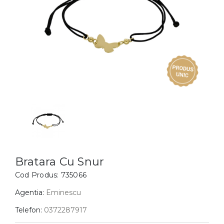
Inele
PIAT
Bratari
Cu 
Coliere
Dia
Lanturi
Pandantive
Accesorii
BIJUTERII COPII
Vezi toate
Inele
Cercei
Bratara Cu Snur
Bratari
Cod Produs:
735066
Coliere
Agentia:
Eminescu
Lanturi
Telefon:
0372287917
Pandantive