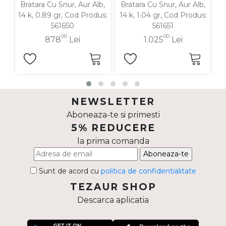
Bratara Cu Snur, Aur Alb,
Bratara Cu Snur, Aur Alb,
B
14 k, 0.89 gr, Cod Produs:
14 k, 1.04 gr, Cod Produs:
1
561650
561651
00
00
878
Lei
1.025
Lei
NEWSLETTER
Aboneaza-te si primesti
5% REDUCERE
la prima comanda
Aboneaza-te
Sunt de acord cu
politica de confidentialitate
TEZAUR SHOP
Descarca aplicatia