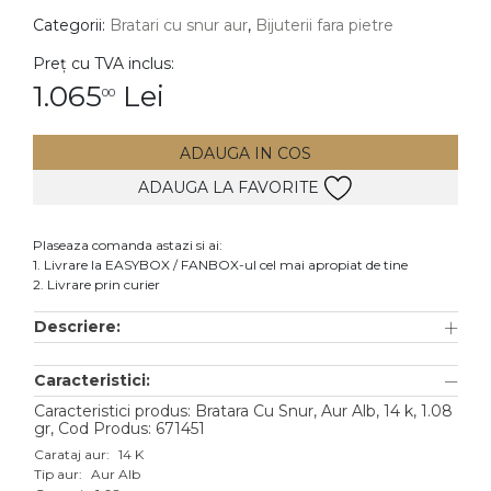
Categorii:
Bratari cu snur aur
,
Bijuterii fara pietre
DIAMANTE
Vezi toate
Preț cu TVA inclus:
1.065
Lei
00
Inele
Cercei
ADAUGA IN COS
Bratari
ADAUGA LA FAVORITE
Coliere
Lanturi
Plaseaza comanda astazi si ai:
1. Livrare la EASYBOX / FANBOX-ul cel mai apropiat de tine
Pandantive
2. Livrare prin curier
Accesorii
Descriere:
TIP METAL
Caracteristici:
Aur galben
Caracteristici produs: Bratara Cu Snur, Aur Alb, 14 k, 1.08
gr, Cod Produs: 671451
Aur alb
Carataj aur:
14 K
Tip aur:
Aur Alb
Aur roz