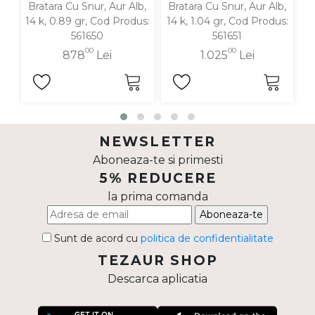
Bratara Cu Snur, Aur Alb,
Bratara Cu Snur, Aur Alb,
B
14 k, 0.89 gr, Cod Produs:
14 k, 1.04 gr, Cod Produs:
1
561650
561651
00
00
878
Lei
1.025
Lei
NEWSLETTER
Aboneaza-te si primesti
5% REDUCERE
la prima comanda
Aboneaza-te
Sunt de acord cu
politica de confidentialitate
TEZAUR SHOP
Descarca aplicatia