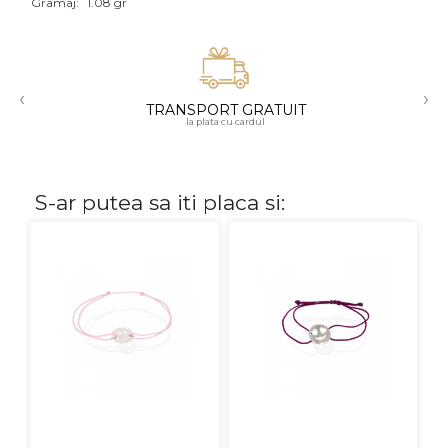
Gramaj:
1.08 gr
Aur mixt
CARATAJ
‹
›
TRANSPORT GRATUIT
14K
la plata cu cardul
18K
22K
S-ar putea sa iti placa si:
PIATRA
Fara pietre
Cu pietre
Diamante