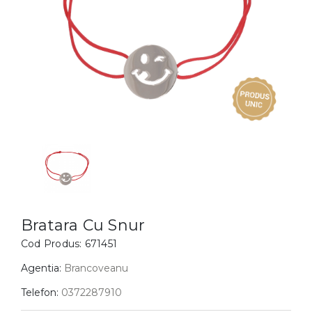
Inele
PIAT
Bratari
Cu 
Coliere
Dia
Lanturi
Pandantive
Accesorii
BIJUTERII COPII
Vezi toate
Inele
Cercei
Bratara Cu Snur
Bratari
Cod Produs:
671451
Coliere
Agentia:
Brancoveanu
Lanturi
Telefon:
0372287910
Pandantive