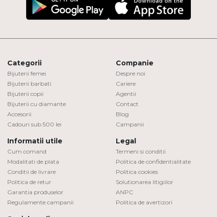
Categorii
Companie
Bijuterii femei
Despre noi
Bijuterii barbati
Cariere
Bijuterii copii
Agentii
Bijuterii cu diamante
Contact
Accesorii
Blog
Cadouri sub 500 lei
Campanii
Informatii utile
Legal
Cum comand
Termeni si conditii
Modalitati de plata
Politica de confidentialitate
Conditii de livrare
Politica cookies
Politica de retur
Solutionarea litigiilor
Garantia produselor
ANPC
Regulamente campanii
Politica de avertizori