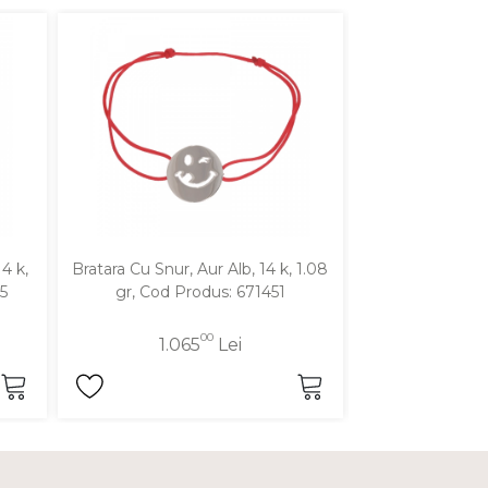
4 k,
Bratara Cu Snur, Aur Alb, 14 k, 1.08
Bratara Cu Snur,
5
gr, Cod Produs: 671451
gr, Cod P
00
1.065
Lei
1.0