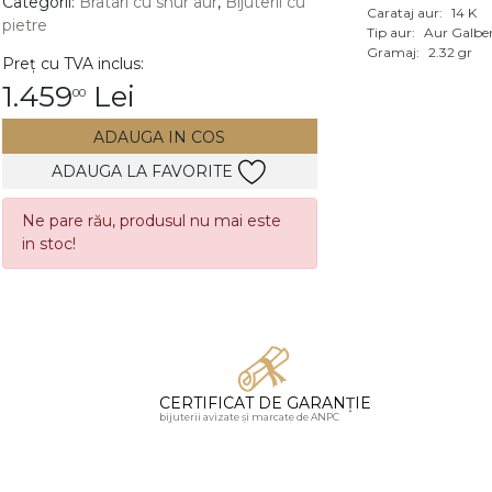
Categorii:
Bratari cu snur aur
,
Bijuterii cu
Carataj aur:
14 K
pietre
Vezi toate bijuteriile c
Tip aur:
Aur Galbe
RA
Gramaj:
2.32 gr
Preț cu TVA inclus:
1.459
Lei
00
pietre
mante
ADAUGA IN COS
ADAUGA LA FAVORITE
Ne pare rău, produsul nu mai este
in stoc!
CERTIFICAT DE GARANȚIE
bijuterii avizate și marcate de ANPC