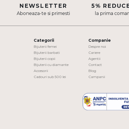
NEWSLETTER
5% REDUC
Aur mixt
Aboneaza-te si primesti
la prima coma
CARATAJ
14K
Categorii
Companie
18K
Bijuterii femei
Despre noi
22K
Bijuterii barbati
Cariere
Bijuterii copii
Agentii
Bijuterii cu diamante
Contact
PIATRA
Accesorii
Blog
Cadouri sub 500 lei
Campanii
Fara pietre
Cu pietre
Diamante