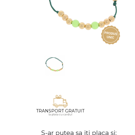
Vezi toate bijuteriile pentru femei
Inele
PIAT
Bratari
Cu 
Coliere
Dia
Lanturi
Pandantive
Accesorii
BIJUTERII COPII
Vezi toate
Inele
Cercei
Bratari
TRANSPORT GRATUIT
Coliere
la plata cu cardul
Lanturi
S-ar putea sa iti placa si:
Pandantive