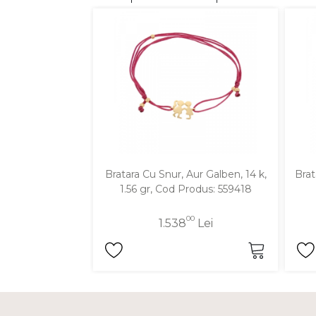
DIAMANTE
Vezi toate
Inele
Cercei
Bratari
Coliere
Lanturi
Bratara Cu Snur, Aur Galben, 14 k,
Brat
Pandantive
1.56 gr, Cod Produs: 559418
Accesorii
00
1.538
Lei
TIP METAL
Aur galben
Aur alb
Aur roz