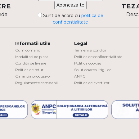
Aboneaza-te
ERE
TEZ
nda
Desca
Sunt de acord cu
politica de
confidentialitate
Informatii utile
Legal
Cum comand
Termeni si conditii
Modalitati de plata
Politica de confidentialitate
Conditii de livrare
Politica cookies
Politica de retur
Solutionarea litigiilor
Garantia produselor
ANPC
Regulamente campanii
Politica de avertizori