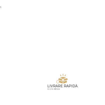
u diamante
n
LIVRARE RAPIDĂ
in 24-48 ore