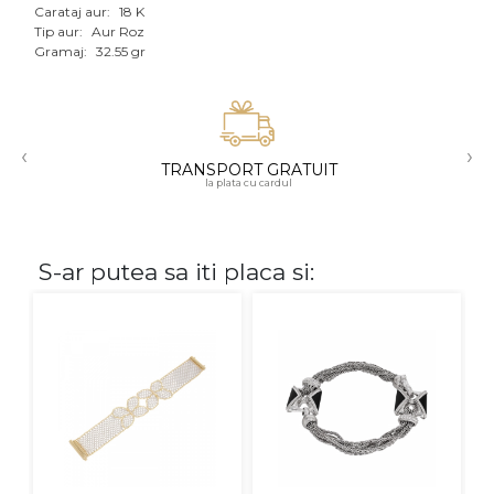
Carataj aur:
18 K
Aur mixt
Tip aur:
Aur Roz
Gramaj:
32.55 gr
CARATAJ
14K
‹
›
18K
TRANSPORT GRATUIT
la plata cu cardul
22K
PIATRA
S-ar putea sa iti placa si:
Fara pietre
Cu pietre
Diamante