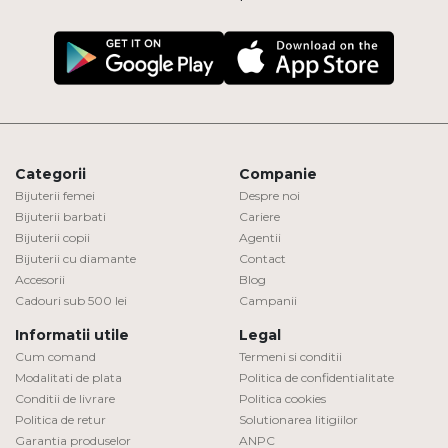
Categorii
Companie
Bijuterii femei
Despre noi
Bijuterii barbati
Cariere
Bijuterii copii
Agentii
Bijuterii cu diamante
Contact
Accesorii
Blog
Cadouri sub 500 lei
Campanii
Informatii utile
Legal
Cum comand
Termeni si conditii
Modalitati de plata
Politica de confidentialitate
Conditii de livrare
Politica cookies
Politica de retur
Solutionarea litigiilor
Garantia produselor
ANPC