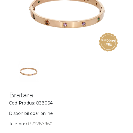
Inele
PIAT
Bratari
Cu 
Coliere
Dia
Lanturi
Pandantive
Accesorii
BIJUTERII COPII
Vezi toate
Inele
Cercei
Bratara
Cod Produs:
838054
Bratari
Coliere
Disponibil doar online
Lanturi
Telefon:
0372287960
Pandantive