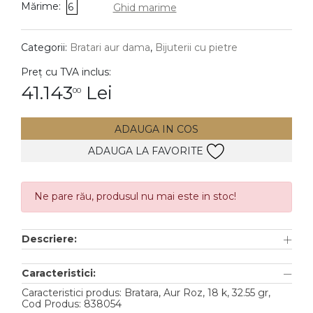
Mărime:
6
Ghid marime
DIAMANTE
Vezi toate
Categorii:
Bratari aur dama
,
Bijuterii cu pietre
Inele
Preț cu TVA inclus:
Cercei
41.143
Lei
00
Bratari
ADAUGA IN COS
Coliere
ADAUGA LA FAVORITE
Lanturi
Pandantive
Accesorii
Ne pare rău, produsul nu mai este in stoc!
TIP METAL
Descriere:
Aur galben
Caracteristici:
Aur alb
Caracteristici produs: Bratara, Aur Roz, 18 k, 32.55 gr,
Cod Produs: 838054
Aur roz