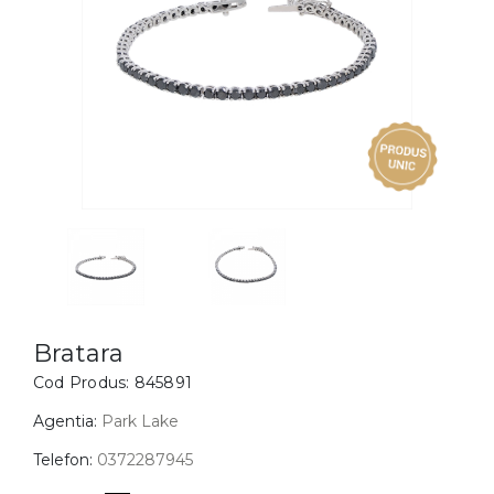
Inele
PIAT
Bratari
Cu 
Coliere
Dia
Lanturi
Pandantive
Accesorii
BIJUTERII COPII
Vezi toate
Inele
Cercei
Bratara
Cod Produs:
845891
Bratari
Coliere
Agentia:
Park Lake
Lanturi
Telefon:
0372287945
Pandantive