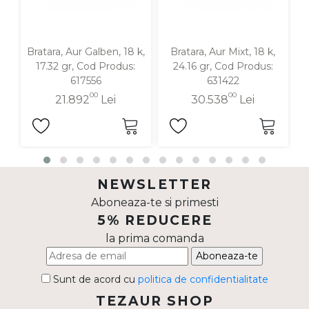
Bratara, Aur Galben, 18 k,
Bratara, Aur Mixt, 18 k,
B
17.32 gr, Cod Produs:
24.16 gr, Cod Produs:
617556
631422
00
00
21.892
Lei
30.538
Lei
NEWSLETTER
Aboneaza-te si primesti
5% REDUCERE
la prima comanda
Aboneaza-te
Sunt de acord cu
politica de confidentialitate
TEZAUR SHOP