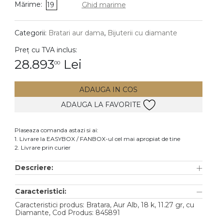
Mărime:
19
Ghid marime
DIAMANTE
Vezi toate
Categorii:
Bratari aur dama
,
Bijuterii cu diamante
Inele
Preț cu TVA inclus:
Cercei
28.893
Lei
00
Bratari
ADAUGA IN COS
Coliere
ADAUGA LA FAVORITE
Lanturi
Pandantive
Plaseaza comanda astazi si ai:
Accesorii
1. Livrare la EASYBOX / FANBOX-ul cel mai apropiat de tine
2. Livrare prin curier
TIP METAL
Descriere:
Aur galben
Caracteristici:
Aur alb
Caracteristici produs: Bratara, Aur Alb, 18 k, 11.27 gr, cu
Aur roz
Diamante, Cod Produs: 845891