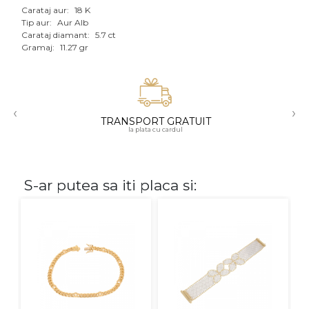
Carataj aur:
18 K
Aur mixt
Tip aur:
Aur Alb
Carataj diamant:
5.7 ct
Gramaj:
11.27 gr
CARATAJ
14K
18K
‹
›
TRANSPORT GRATUIT
22K
la plata cu cardul
PIATRA
S-ar putea sa iti placa si:
Fara pietre
Cu pietre
Diamante