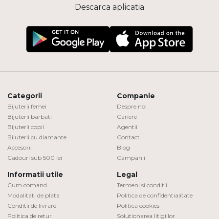
Descarca aplicatia
Categorii
Companie
Bijuterii femei
Despre noi
Bijuterii barbati
Cariere
Bijuterii copii
Agentii
Bijuterii cu diamante
Contact
Accesorii
Blog
Cadouri sub 500 lei
Campanii
Informatii utile
Legal
Cum comand
Termeni si conditii
Modalitati de plata
Politica de confidentialitate
Conditii de livrare
Politica cookies
Politica de retur
Solutionarea litigiilor