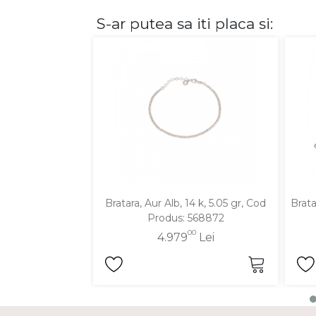
S-ar putea sa iti placa si:
DIAMANTE
Vezi toate
Inele
Cercei
Bratari
Coliere
Lanturi
Pandantive
Accesorii
Bratara, Aur Alb, 14 k, 5.05 gr, Cod
Brata
Produs: 568872
TIP METAL
00
4.979
Lei
Aur galben
Aur alb
Aur roz