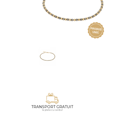
Vezi toate bijuteriile pentru femei
Inele
PIAT
Bratari
Cu 
Coliere
Dia
Lanturi
Pandantive
Accesorii
BIJUTERII COPII
Vezi toate
Inele
Cercei
Bratari
Coliere
TRANSPORT GRATUIT
Lanturi
la plata cu cardul
Pandantive