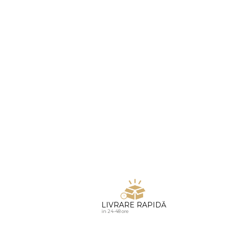
u diamante
LIVRARE RAPIDĂ
in 24-48 ore