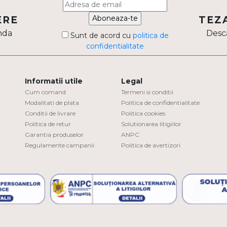
Aboneaza-te
ERE
TEZ
nda
Desca
Sunt de acord cu
politica de
confidentialitate
Informatii utile
Legal
Cum comand
Termeni si conditii
Modalitati de plata
Politica de confidentialitate
Conditii de livrare
Politica cookies
Politica de retur
Solutionarea litigiilor
Garantia produselor
ANPC
Regulamente campanii
Politica de avertizori