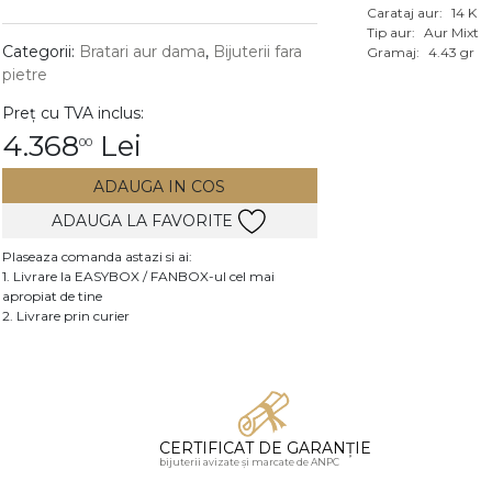
Carataj aur:
14 K
Vezi toate bijuteriile c
Tip aur:
Aur Mixt
RA
Categorii:
Bratari aur dama
,
Bijuterii fara
Gramaj:
4.43 gr
pietre
pietre
Preț cu TVA inclus:
mante
4.368
Lei
00
ADAUGA IN COS
ADAUGA LA FAVORITE
Plaseaza comanda astazi si ai:
1. Livrare la EASYBOX / FANBOX-ul cel mai
apropiat de tine
2. Livrare prin curier
CERTIFICAT DE GARANȚIE
bijuterii avizate și marcate de ANPC