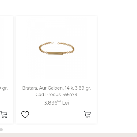
 gr,
Bratara, Aur Galben, 14 k, 3.89 gr,
Bratara, Aur Galb
Cod Produs: 556479
Produ
00
3.836
Lei
4.5