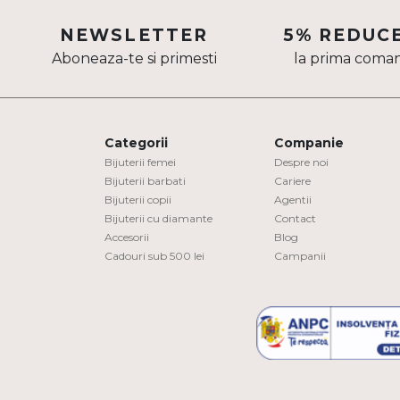
Aur mixt
NEWSLETTER
5% REDUC
Aboneaza-te si primesti
la prima coma
CARATAJ
14K
18K
Categorii
Companie
22K
Bijuterii femei
Despre noi
Bijuterii barbati
Cariere
Bijuterii copii
Agentii
PIATRA
Bijuterii cu diamante
Contact
Accesorii
Blog
Fara pietre
Cadouri sub 500 lei
Campanii
Cu pietre
Diamante