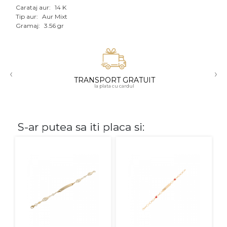
Carataj aur:
14 K
Aur mixt
Tip aur:
Aur Mixt
Gramaj:
3.56 gr
CARATAJ
14K
‹
›
18K
TRANSPORT GRATUIT
la plata cu cardul
22K
PIATRA
S-ar putea sa iti placa si:
Fara pietre
Cu pietre
Diamante