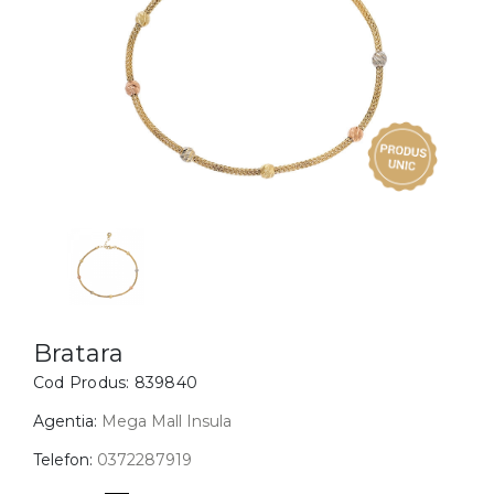
Inele
PIAT
Bratari
Cu 
Coliere
Dia
Lanturi
Pandantive
Accesorii
BIJUTERII COPII
Vezi toate
Inele
Cercei
Bratara
Cod Produs:
839840
Bratari
Coliere
Agentia:
Mega Mall Insula
Lanturi
Telefon:
0372287919
Pandantive