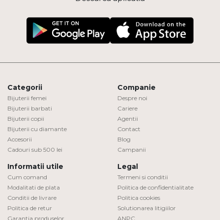
Categorii
Companie
Bijuterii femei
Despre noi
Bijuterii barbati
Cariere
Bijuterii copii
Agentii
Bijuterii cu diamante
Contact
Accesorii
Blog
Cadouri sub 500 lei
Campanii
Informatii utile
Legal
Cum comand
Termeni si conditii
Modalitati de plata
Politica de confidentialitate
Conditii de livrare
Politica cookies
Politica de retur
Solutionarea litigiilor
Garantia produselor
ANPC