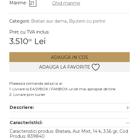
Mărime:
21
Ghid marime
DIAMANTE
Vezi toate
Categorii:
Bratari aur dama
,
Bijuterii cu pietre
Inele
Preț cu TVA inclus:
Cercei
3.510
Lei
00
Bratari
ADAUGA IN COS
Coliere
ADAUGA LA FAVORITE
Lanturi
Pandantive
Plaseaza comanda astazi si ai:
Accesorii
1. Livrare la EASYBOX / FANBOX-ul cel mai apropiat de tine
2. Livrare prin curier
TIP METAL
Descriere:
Aur galben
Caracteristici:
Aur alb
Caracteristici produs: Bratara, Aur Mixt, 14 k, 3.56 gr, Cod
Aur roz
Produs: 839840