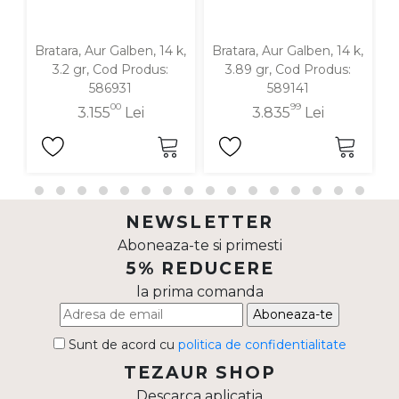
Bratara, Aur Galben, 14 k,
Bratara, Aur Galben, 14 k,
B
3.2 gr, Cod Produs:
3.89 gr, Cod Produs:
586931
589141
00
99
3.155
Lei
3.835
Lei
NEWSLETTER
Aboneaza-te si primesti
5% REDUCERE
la prima comanda
Aboneaza-te
Sunt de acord cu
politica de confidentialitate
TEZAUR SHOP
Descarca aplicatia