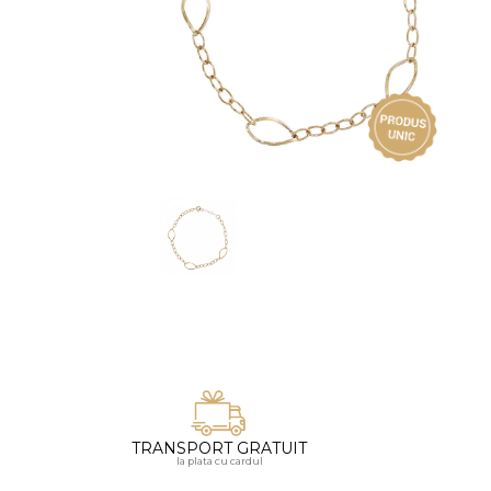
Vezi toate bijuteriile pentru femei
Inele
PIAT
Bratari
Cu 
Coliere
Dia
Lanturi
Pandantive
Accesorii
BIJUTERII COPII
Vezi toate
Inele
Cercei
Bratari
Coliere
TRANSPORT GRATUIT
Lanturi
la plata cu cardul
Pandantive