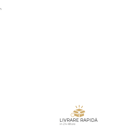
u diamante
n
LIVRARE RAPIDĂ
in 24-48 ore