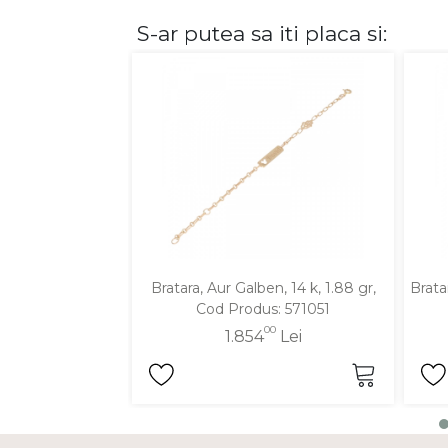
S-ar putea sa iti placa si:
DIAMANTE
Vezi toate
Inele
Cercei
Bratari
Coliere
Lanturi
Pandantive
Accesorii
Bratara, Aur Galben, 14 k, 1.88 gr,
Brata
Cod Produs: 571051
TIP METAL
00
1.854
Lei
Aur galben
Aur alb
Aur roz