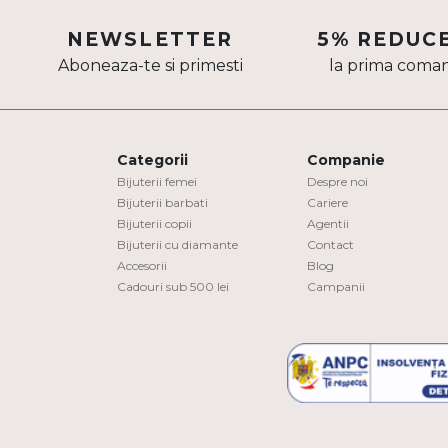
Aur mixt
NEWSLETTER
5% REDUC
Aboneaza-te si primesti
la prima coma
CARATAJ
14K
18K
Categorii
Companie
22K
Bijuterii femei
Despre noi
Bijuterii barbati
Cariere
Bijuterii copii
Agentii
PIATRA
Bijuterii cu diamante
Contact
Accesorii
Blog
Fara pietre
Cadouri sub 500 lei
Campanii
Cu pietre
Diamante