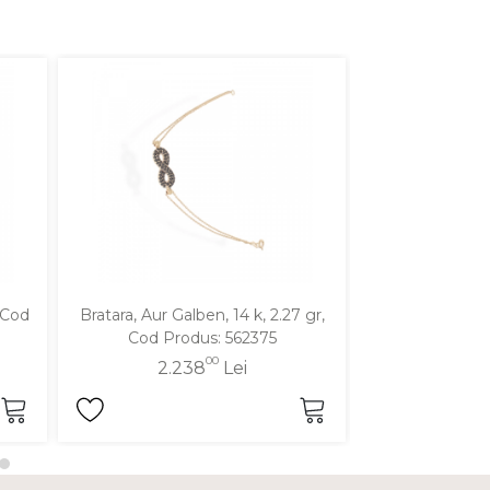
, Cod
Bratara, Aur Galben, 14 k, 2.27 gr,
Bratara, Aur Gal
Cod Produs: 562375
Cod Pro
00
2.238
Lei
2.11