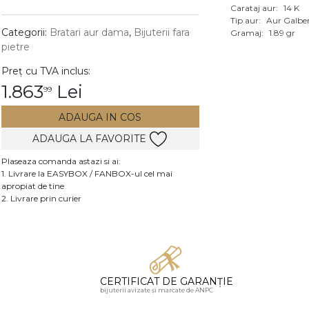
Carataj aur:
14 K
Vezi toate bijuteriile c
Tip aur:
Aur Galbe
RA
Categorii:
Bratari aur dama
,
Bijuterii fara
Gramaj:
1.89 gr
pietre
pietre
Preț cu TVA inclus:
mante
1.863
Lei
99
ADAUGA IN COS
ADAUGA LA FAVORITE
Plaseaza comanda astazi si ai:
1. Livrare la EASYBOX / FANBOX-ul cel mai
apropiat de tine
2. Livrare prin curier
CERTIFICAT DE GARANȚIE
bijuterii avizate și marcate de ANPC