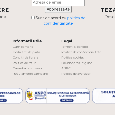
Aboneaza-te
ERE
TEZ
nda
Desca
Sunt de acord cu
politica de
confidentialitate
Informatii utile
Legal
Cum comand
Termeni si conditii
Modalitati de plata
Politica de confidentialitate
Conditii de livrare
Politica cookies
Politica de retur
Solutionarea litigiilor
Garantia produselor
ANPC
Regulamente campanii
Politica de avertizori