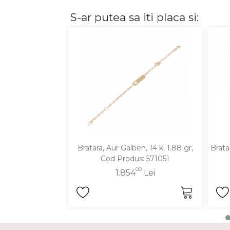
S-ar putea sa iti placa si:
DIAMANTE
Vezi toate
Inele
Cercei
Bratari
Coliere
Lanturi
Pandantive
Accesorii
Bratara, Aur Galben, 14 k, 1.88 gr,
Brata
Cod Produs: 571051
TIP METAL
00
1.854
Lei
Aur galben
Aur alb
Aur roz