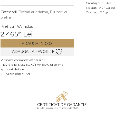
Carataj aur:
14 K
Vezi toate bijuteriile c
Tip aur:
Aur Galbe
RA
Categorii:
Bratari aur dama
,
Bijuterii cu
Gramaj:
2.5 gr
pietre
pietre
Preț cu TVA inclus:
mante
2.465
Lei
00
ADAUGA IN COS
ADAUGA LA FAVORITE
Plaseaza comanda astazi si ai:
1. Livrare la EASYBOX / FANBOX-ul cel mai
apropiat de tine
2. Livrare prin curier
CERTIFICAT DE GARANȚIE
bijuterii avizate și marcate de ANPC