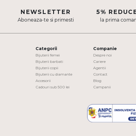
Aur mixt
NEWSLETTER
5% REDUC
Aboneaza-te si primesti
la prima coma
CARATAJ
14K
18K
Categorii
Companie
22K
Bijuterii femei
Despre noi
Bijuterii barbati
Cariere
Bijuterii copii
Agentii
PIATRA
Bijuterii cu diamante
Contact
Accesorii
Blog
Fara pietre
Cadouri sub 500 lei
Campanii
Cu pietre
Diamante