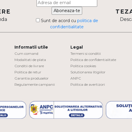
Aboneaza-te
ERE
TEZ
nda
Desca
Sunt de acord cu
politica de
confidentialitate
Informatii utile
Legal
Cum comand
Termeni si conditii
Modalitati de plata
Politica de confidentialitate
Conditii de livrare
Politica cookies
Politica de retur
Solutionarea litigiilor
Garantia produselor
ANPC
Regulamente campanii
Politica de avertizori