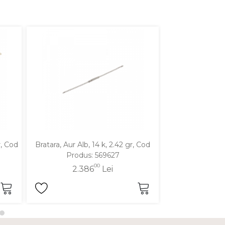
r, Cod
Bratara, Aur Alb, 14 k, 2.42 gr, Cod
Bratara, Aur Gal
Produs: 569627
Cod Pro
00
2.386
Lei
2.8