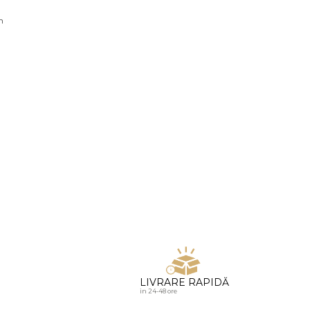
u diamante
n
LIVRARE RAPIDĂ
in 24-48 ore