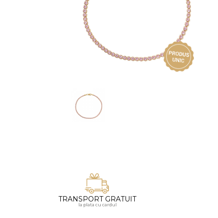
Vezi toate bijuteriile pentru femei
Inele
PIAT
Bratari
Cu 
Coliere
Dia
Lanturi
Pandantive
Accesorii
BIJUTERII COPII
Vezi toate
Inele
Cercei
Bratari
Coliere
TRANSPORT GRATUIT
Lanturi
la plata cu cardul
Pandantive