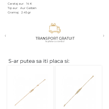
Carataj aur:
14 K
Aur mixt
Tip aur:
Aur Galben
Gramaj:
2.45 gr
CARATAJ
14K
‹
›
18K
TRANSPORT GRATUIT
la plata cu cardul
22K
PIATRA
S-ar putea sa iti placa si:
Fara pietre
Cu pietre
Diamante