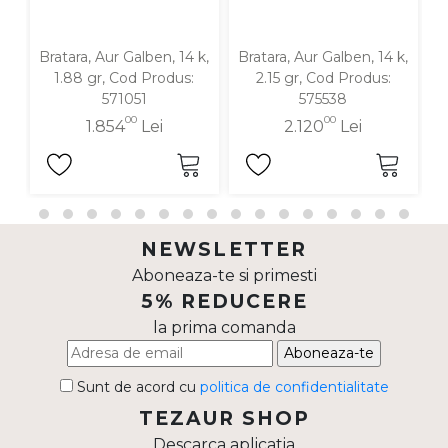
Bratara, Aur Galben, 14 k,
Bratara, Aur Galben, 14 k,
Br
1.88 gr, Cod Produs:
2.15 gr, Cod Produs:
571051
575538
00
00
1.854
Lei
2.120
Lei
NEWSLETTER
Aboneaza-te si primesti
5% REDUCERE
la prima comanda
Aboneaza-te
Sunt de acord cu
politica de confidentialitate
TEZAUR SHOP
Descarca aplicatia