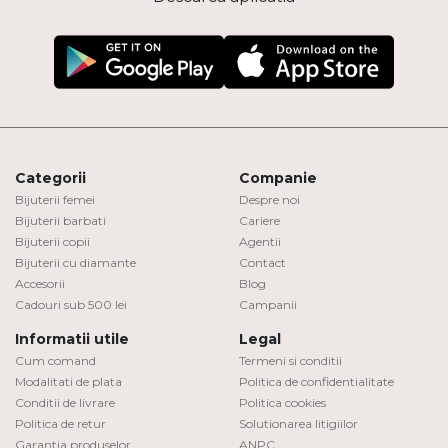
Categorii
Companie
Bijuterii femei
Despre noi
Bijuterii barbati
Cariere
Bijuterii copii
Agentii
Bijuterii cu diamante
Contact
Accesorii
Blog
Cadouri sub 500 lei
Campanii
Informatii utile
Legal
Cum comand
Termeni si conditii
Modalitati de plata
Politica de confidentialitate
Conditii de livrare
Politica cookies
Politica de retur
Solutionarea litigiilor
Garantia produselor
ANPC