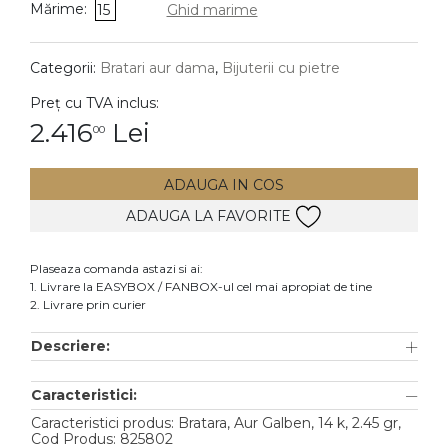
Mărime:
15
Ghid marime
DIAMANTE
Vezi toate
Categorii:
Bratari aur dama
,
Bijuterii cu pietre
Inele
Preț cu TVA inclus:
Cercei
2.416
Lei
00
Bratari
ADAUGA IN COS
Coliere
ADAUGA LA FAVORITE
Lanturi
Pandantive
Plaseaza comanda astazi si ai:
Accesorii
1. Livrare la EASYBOX / FANBOX-ul cel mai apropiat de tine
2. Livrare prin curier
TIP METAL
Descriere:
Aur galben
Caracteristici:
Aur alb
Caracteristici produs: Bratara, Aur Galben, 14 k, 2.45 gr,
Aur roz
Cod Produs: 825802