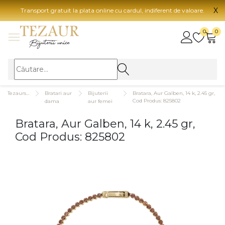
X
Transport gratuit la plata online cu cardul, indiferent de valoare.
BIJUTERII
0
0
Vezi toate bijuteriile
Vezi 
BIJUTERII FEMEI
Vezi toate
TIP 
Tezaurshop.ro
Bratari aur
Bijuterii
Bratara, Aur Galben, 14 k, 2.45 gr,
Inele
Aur
Cod Produs: 825802
dama
aur femei
Cercei
Aur
Bratara, Aur Galben, 14 k, 2.45 gr,
Bratari
Aur
Cod Produs: 825802
Coliere
Aur
Lanturi
CAR
Pandantive
14K
Accesorii
18K
BIJUTERII BARBATI
Vezi toate
22K