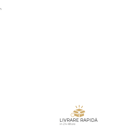
u diamante
n
LIVRARE RAPIDĂ
in 24-48 ore