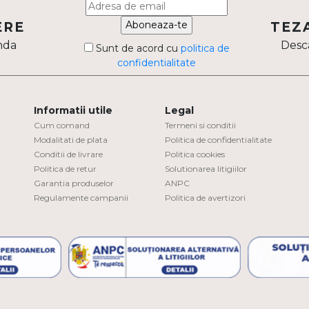
Aboneaza-te
ERE
TEZ
nda
Desca
Sunt de acord cu
politica de
confidentialitate
Informatii utile
Legal
Cum comand
Termeni si conditii
Modalitati de plata
Politica de confidentialitate
Conditii de livrare
Politica cookies
Politica de retur
Solutionarea litigiilor
Garantia produselor
ANPC
Regulamente campanii
Politica de avertizori