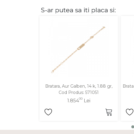
S-ar putea sa iti placa si:
DIAMANTE
Vezi toate
Inele
Cercei
Bratari
Coliere
Lanturi
Pandantive
Accesorii
Bratara, Aur Galben, 14 k, 1.88 gr,
Brata
Cod Produs: 571051
TIP METAL
00
1.854
Lei
Aur galben
Aur alb
Aur roz