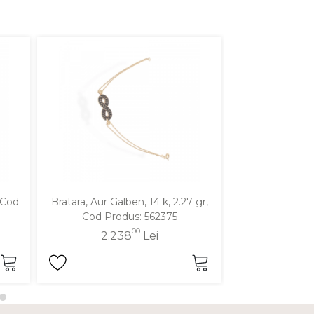
, Cod
Bratara, Aur Galben, 14 k, 2.27 gr,
Bratara, Aur Gal
Cod Produs: 562375
Cod Pro
00
2.238
Lei
2.11