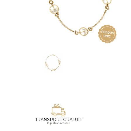
Vezi toate bijuteriile pentru femei
Inele
PIAT
Bratari
Cu 
Coliere
Dia
Lanturi
Pandantive
Accesorii
BIJUTERII COPII
Vezi toate
Inele
Cercei
Bratari
Coliere
TRANSPORT GRATUIT
Lanturi
la plata cu cardul
Pandantive