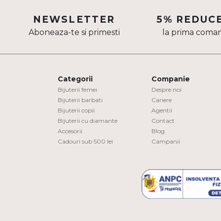
Aur mixt
NEWSLETTER
5% REDUC
Aboneaza-te si primesti
la prima coma
CARATAJ
14K
18K
Categorii
Companie
22K
Bijuterii femei
Despre noi
Bijuterii barbati
Cariere
Bijuterii copii
Agentii
PIATRA
Bijuterii cu diamante
Contact
Accesorii
Blog
Fara pietre
Cadouri sub 500 lei
Campanii
Cu pietre
Diamante