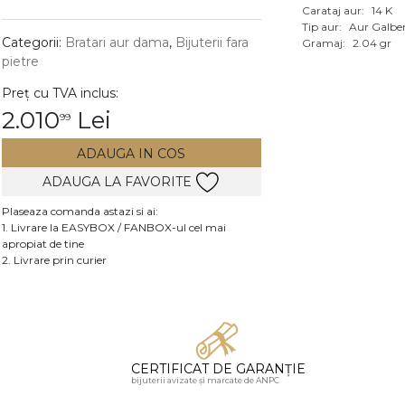
Carataj aur:
14 K
Vezi toate bijuteriile c
Tip aur:
Aur Galbe
RA
Categorii:
Bratari aur dama
,
Bijuterii fara
Gramaj:
2.04 gr
pietre
pietre
Preț cu TVA inclus:
mante
2.010
Lei
99
ADAUGA IN COS
ADAUGA LA FAVORITE
Plaseaza comanda astazi si ai:
1. Livrare la EASYBOX / FANBOX-ul cel mai
apropiat de tine
2. Livrare prin curier
CERTIFICAT DE GARANȚIE
bijuterii avizate și marcate de ANPC