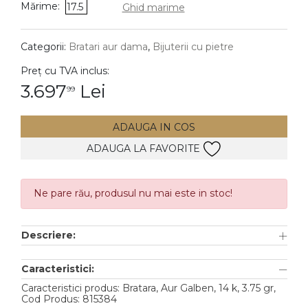
Mărime:
17.5
Ghid marime
DIAMANTE
Vezi toate
Categorii:
Bratari aur dama
,
Bijuterii cu pietre
Inele
Preț cu TVA inclus:
Cercei
3.697
Lei
99
Bratari
ADAUGA IN COS
Coliere
ADAUGA LA FAVORITE
Lanturi
Pandantive
Accesorii
Ne pare rău, produsul nu mai este in stoc!
TIP METAL
Descriere:
Aur galben
Caracteristici:
Aur alb
Caracteristici produs: Bratara, Aur Galben, 14 k, 3.75 gr,
Cod Produs: 815384
Aur roz