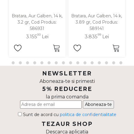
Bratara, Aur Galben, 14 k,
Bratara, Aur Galben, 14 k,
B
3.2 gr, Cod Produs:
3.89 gr, Cod Produs:
586931
589141
00
99
3.155
Lei
3.835
Lei
NEWSLETTER
Aboneaza-te si primesti
5% REDUCERE
la prima comanda
Aboneaza-te
Sunt de acord cu
politica de confidentialitate
TEZAUR SHOP
Descarca aplicatia