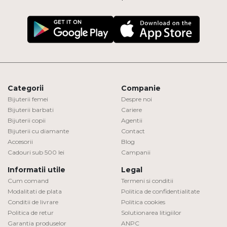
Categorii
Companie
Bijuterii femei
Despre noi
Bijuterii barbati
Cariere
Bijuterii copii
Agentii
Bijuterii cu diamante
Contact
Accesorii
Blog
Cadouri sub 500 lei
Campanii
Informatii utile
Legal
Cum comand
Termeni si conditii
Modalitati de plata
Politica de confidentialitate
Conditii de livrare
Politica cookies
Politica de retur
Solutionarea litigiilor
Garantia produselor
ANPC