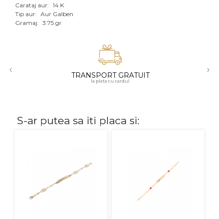
Carataj aur:
14 K
Aur mixt
Tip aur:
Aur Galben
Gramaj:
3.75 gr
CARATAJ
14K
‹
›
18K
TRANSPORT GRATUIT
la plata cu cardul
22K
PIATRA
S-ar putea sa iti placa si:
Fara pietre
Cu pietre
Diamante