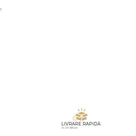
u diamante
n
LIVRARE RAPIDĂ
in 24-48 ore