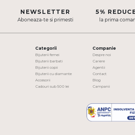
Aur mixt
NEWSLETTER
5% REDUC
Aboneaza-te si primesti
la prima coma
CARATAJ
14K
18K
Categorii
Companie
22K
Bijuterii femei
Despre noi
Bijuterii barbati
Cariere
Bijuterii copii
Agentii
PIATRA
Bijuterii cu diamante
Contact
Accesorii
Blog
Fara pietre
Cadouri sub 500 lei
Campanii
Cu pietre
Diamante