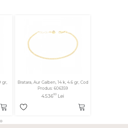
 gr,
Bratara, Aur Galben, 14 k, 4.6 gr, Cod
Bratara, Aur Gal
Produs: 606359
Cod Pro
00
4.536
Lei
4.6