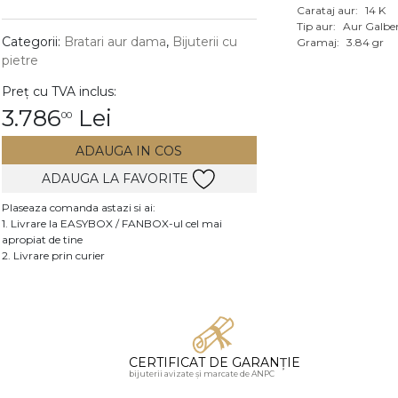
Carataj aur:
14 K
Vezi toate bijuteriile c
Tip aur:
Aur Galbe
RA
Categorii:
Bratari aur dama
,
Bijuterii cu
Gramaj:
3.84 gr
pietre
pietre
Preț cu TVA inclus:
mante
3.786
Lei
00
ADAUGA IN COS
ADAUGA LA FAVORITE
Plaseaza comanda astazi si ai:
1. Livrare la EASYBOX / FANBOX-ul cel mai
apropiat de tine
2. Livrare prin curier
CERTIFICAT DE GARANȚIE
bijuterii avizate și marcate de ANPC