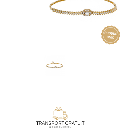
Vezi toate bijuteriile pentru femei
Inele
PIAT
Bratari
Cu 
Coliere
Dia
Lanturi
Pandantive
Accesorii
BIJUTERII COPII
Vezi toate
Inele
Cercei
Bratari
Coliere
TRANSPORT GRATUIT
Lanturi
la plata cu cardul
Pandantive