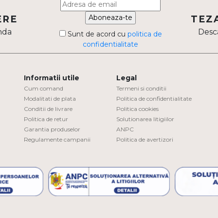
Aboneaza-te
ERE
TEZ
nda
Desca
Sunt de acord cu
politica de
confidentialitate
Informatii utile
Legal
Cum comand
Termeni si conditii
Modalitati de plata
Politica de confidentialitate
Conditii de livrare
Politica cookies
Politica de retur
Solutionarea litigiilor
Garantia produselor
ANPC
Regulamente campanii
Politica de avertizori