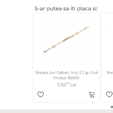
S-ar putea sa iti placa si:
DIAMANTE
Vezi toate
Inele
Cercei
Bratari
Coliere
Lanturi
Pandantive
Accesorii
Bratara, Aur Galben, 14 k, 3.2 gr, Cod
Bra
Produs: 586931
TIP METAL
00
3.155
Lei
Aur galben
Aur alb
Aur roz