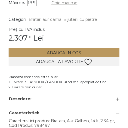
Mărime:
18.5
Ghid marime
DIAMANTE
Vezi toate
Categorii:
Bratari aur dama
,
Bijuterii cu pietre
Inele
Preț cu TVA inclus:
Cercei
2.307
Lei
00
Bratari
ADAUGA IN COS
Coliere
ADAUGA LA FAVORITE
Lanturi
Pandantive
Plaseaza comanda astazi si ai:
Accesorii
1. Livrare la EASYBOX / FANBOX-ul cel mai apropiat de tine
2. Livrare prin curier
TIP METAL
Descriere:
Aur galben
Caracteristici:
Aur alb
Caracteristici produs: Bratara, Aur Galben, 14 k, 2.34 gr,
Aur roz
Cod Produs: 798497