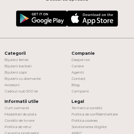
Categorii
Companie
Bijuterii femei
Despre noi
Bijuterii barbati
Cariere
Bijuterii copii
Agentii
Bijuterii cu diamante
Contact
Accesorii
Blog
Cadouri sub 500 lei
Campanii
Informatii utile
Legal
Cum comand
Termeni si conditii
Modalitati de plata
Politica de confidentialitate
Conditii de livrare
Politica cookies
Politica de retur
Solutionarea litigiilor
Garantia produselor
ANPC