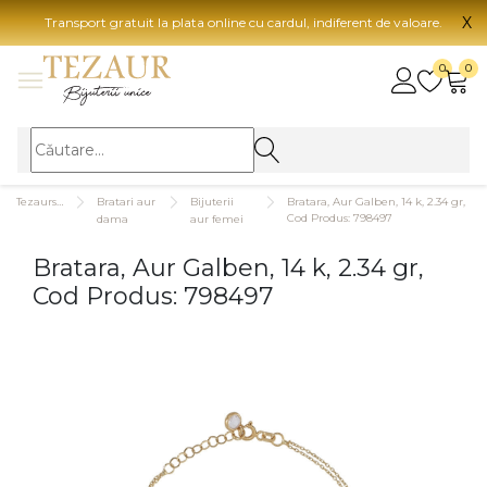
X
Transport gratuit la plata online cu cardul, indiferent de valoare.
BIJUTERII
0
0
Vezi toate bijuteriile
Vezi 
BIJUTERII FEMEI
Vezi toate
TIP 
Tezaurshop.ro
Bratari aur
Bijuterii
Bratara, Aur Galben, 14 k, 2.34 gr,
Inele
Aur
Cod Produs: 798497
dama
aur femei
Cercei
Aur
Bratara, Aur Galben, 14 k, 2.34 gr,
Bratari
Aur
Cod Produs: 798497
Coliere
Aur
Lanturi
CAR
Pandantive
14K
Accesorii
18K
BIJUTERII BARBATI
Vezi toate
22K