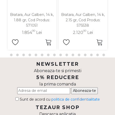
Bratara, Aur Galben, 14 k,
Bratara, Aur Galben, 14 k,
Br
1.88 gr, Cod Produs:
2.15 gr, Cod Produs:
571051
575538
00
00
1.854
Lei
2.120
Lei
NEWSLETTER
Aboneaza-te si primesti
5% REDUCERE
la prima comanda
Aboneaza-te
Sunt de acord cu
politica de confidentialitate
TEZAUR SHOP
Descarca aplicatia