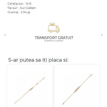
Carataj aur:
14 K
Aur mixt
Tip aur:
Aur Galben
Gramaj:
2.34 gr
CARATAJ
14K
‹
›
18K
TRANSPORT GRATUIT
la plata cu cardul
22K
PIATRA
S-ar putea sa iti placa si:
Fara pietre
Cu pietre
Diamante