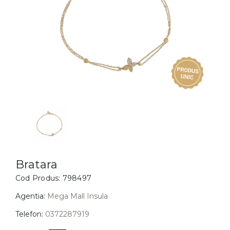
Inele
PIAT
Bratari
Cu 
Coliere
Dia
Lanturi
Pandantive
Accesorii
BIJUTERII COPII
Vezi toate
Inele
Cercei
Bratara
Cod Produs:
798497
Bratari
Coliere
Agentia:
Mega Mall Insula
Lanturi
Telefon:
0372287919
Pandantive