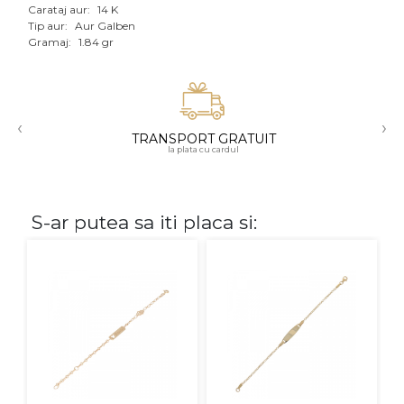
Carataj aur:
14 K
Aur mixt
Tip aur:
Aur Galben
Gramaj:
1.84 gr
CARATAJ
14K
‹
›
18K
TRANSPORT GRATUIT
la plata cu cardul
22K
PIATRA
S-ar putea sa iti placa si:
Fara pietre
Cu pietre
Diamante