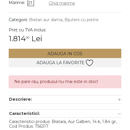
Mărime:
21
Ghid marime
DIAMANTE
Vezi toate
Categorii:
Bratari aur dama
,
Bijuterii cu pietre
Inele
Preț cu TVA inclus:
Cercei
1.814
Lei
00
Bratari
ADAUGA IN COS
Coliere
ADAUGA LA FAVORITE
Lanturi
Pandantive
Accesorii
Ne pare rău, produsul nu mai este in stoc!
TIP METAL
Descriere:
Aur galben
Caracteristici:
Aur alb
Caracteristici produs: Bratara, Aur Galben, 14 k, 1.84 gr,
Cod Produs: 756317
Aur roz