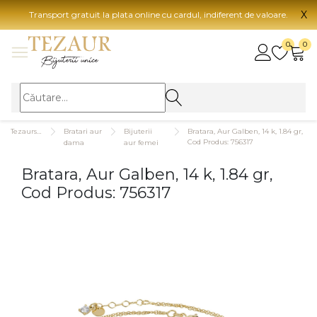
X
Transport gratuit la plata online cu cardul, indiferent de valoare.
BIJUTERII
0
0
Vezi toate bijuteriile
Vezi 
BIJUTERII FEMEI
Vezi toate
TIP 
Tezaurshop.ro
Bratari aur
Bijuterii
Bratara, Aur Galben, 14 k, 1.84 gr,
Inele
Aur
Cod Produs: 756317
dama
aur femei
Cercei
Aur
Bratara, Aur Galben, 14 k, 1.84 gr,
Bratari
Aur
Cod Produs: 756317
Coliere
Aur
Lanturi
CAR
Pandantive
14K
Accesorii
18K
BIJUTERII BARBATI
Vezi toate
22K