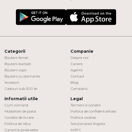
Categorii
Companie
Bijuterii femei
Despre noi
Bijuterii barbati
Cariere
Bijuterii copii
Agentii
Bijuterii cu diamante
Contact
Accesorii
Blog
Cadouri sub 500 lei
Campanii
Informatii utile
Legal
Cum comand
Termeni si conditii
Modalitati de plata
Politica de confidentialitate
Conditii de livrare
Politica cookies
Politica de retur
Solutionarea litigiilor
Garantia produselor
ANPC