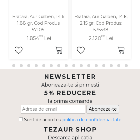
Bratara, Aur Galben, 14 k,
Bratara, Aur Galben, 14 k,
B
1.88 gr, Cod Produs:
2.15 gr, Cod Produs:
571051
575538
00
00
1.854
Lei
2.120
Lei
NEWSLETTER
Aboneaza-te si primesti
5% REDUCERE
la prima comanda
Aboneaza-te
Sunt de acord cu
politica de confidentialitate
TEZAUR SHOP
Descarca aplicatia