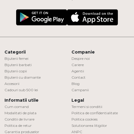
Categorii
Companie
Bijuterii femei
Despre noi
Bijuterii barbati
Cariere
Bijuterii copii
Agentii
Bijuterii cu diamante
Contact
Accesorii
Blog
Cadouri sub 500 lei
Campanii
Informatii utile
Legal
Cum comand
Termeni si conditii
Modalitati de plata
Politica de confidentialitate
Conditii de livrare
Politica cookies
Politica de retur
Solutionarea litigiilor
Garantia produselor
ANPC