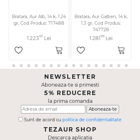
Bratara, Aur Alb, 14 k, 1.24
Bratara, Aur Galben, 14 k,
B
gr, Cod Produs: 717488
1.3 gr, Cod Produs:
747728
00
99
1.223
Lei
1.281
Lei
NEWSLETTER
Aboneaza-te si primesti
5% REDUCERE
la prima comanda
Aboneaza-te
Sunt de acord cu
politica de confidentialitate
TEZAUR SHOP
Descarca aplicatia