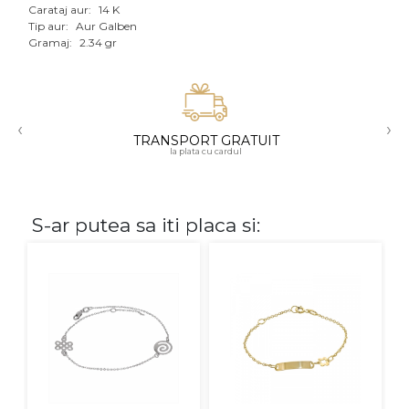
Carataj aur:
14 K
Aur mixt
Tip aur:
Aur Galben
Gramaj:
2.34 gr
CARATAJ
14K
‹
›
18K
TRANSPORT GRATUIT
la plata cu cardul
22K
PIATRA
S-ar putea sa iti placa si:
Fara pietre
Cu pietre
Diamante