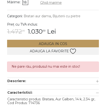
Mărime:
18
Ghid marime
DIAMANTE
Vezi toate
Categorii:
Bratari aur dama
,
Bijuterii cu pietre
Inele
Preț cu TVA inclus:
Cercei
1.472
1.030
Lei
00
00
Bratari
ADAUGA IN COS
Coliere
ADAUGA LA FAVORITE
Lanturi
Pandantive
Accesorii
Ne pare rău, produsul nu mai este in stoc!
TIP METAL
Descriere:
Aur galben
Caracteristici:
Aur alb
Caracteristici produs: Bratara, Aur Galben, 14 k, 2.34 gr,
Cod Produs: 714736
Aur roz