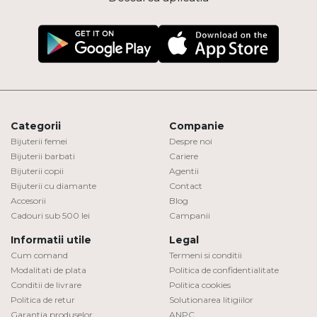
Categorii
Companie
Bijuterii femei
Despre noi
Bijuterii barbati
Cariere
Bijuterii copii
Agentii
Bijuterii cu diamante
Contact
Accesorii
Blog
Cadouri sub 500 lei
Campanii
Informatii utile
Legal
Cum comand
Termeni si conditii
Modalitati de plata
Politica de confidentialitate
Conditii de livrare
Politica cookies
Politica de retur
Solutionarea litigiilor
Garantia produselor
ANPC