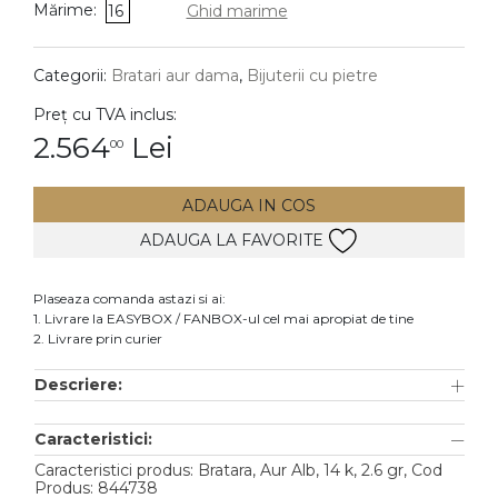
Mărime:
16
Ghid marime
DIAMANTE
Vezi toate
Categorii:
Bratari aur dama
,
Bijuterii cu pietre
Inele
Preț cu TVA inclus:
Cercei
2.564
Lei
00
Bratari
ADAUGA IN COS
Coliere
ADAUGA LA FAVORITE
Lanturi
Pandantive
Plaseaza comanda astazi si ai:
Accesorii
1. Livrare la EASYBOX / FANBOX-ul cel mai apropiat de tine
2. Livrare prin curier
TIP METAL
Descriere:
Aur galben
Caracteristici:
Aur alb
Caracteristici produs: Bratara, Aur Alb, 14 k, 2.6 gr, Cod
Aur roz
Produs: 844738