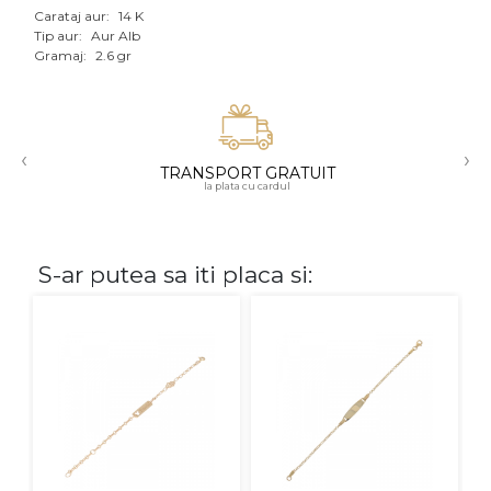
Carataj aur:
14 K
Aur mixt
Tip aur:
Aur Alb
Gramaj:
2.6 gr
CARATAJ
14K
‹
›
18K
TRANSPORT GRATUIT
la plata cu cardul
22K
PIATRA
S-ar putea sa iti placa si:
Fara pietre
Cu pietre
Diamante