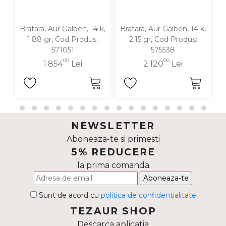
Bratara, Aur Galben, 14 k,
Bratara, Aur Galben, 14 k,
B
1.88 gr, Cod Produs:
2.15 gr, Cod Produs:
571051
575538
00
00
1.854
Lei
2.120
Lei
NEWSLETTER
Aboneaza-te si primesti
5% REDUCERE
la prima comanda
Aboneaza-te
Sunt de acord cu
politica de confidentialitate
TEZAUR SHOP
Descarca aplicatia