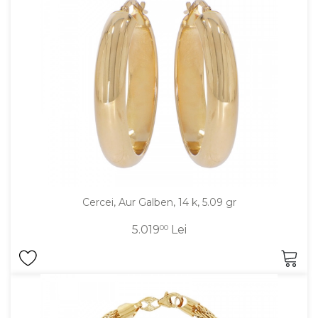
Inele
PIAT
Bratari
Cu 
Coliere
Dia
Lanturi
Pandantive
Accesorii
BIJUTERII COPII
Vezi toate
Inele
Cercei, Aur Galben, 14 k, 5.09 gr
Cercei
5.019
00
Lei
Bratari
Coliere
Lanturi
Pandantive