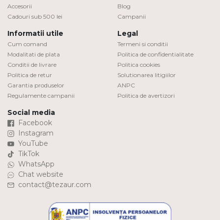
Accesorii
Blog
Cadouri sub 500 lei
Campanii
Informatii utile
Legal
Cum comand
Termeni si conditii
Modalitati de plata
Politica de confidentialitate
Conditii de livrare
Politica cookies
Politica de retur
Solutionarea litigiilor
Garantia produselor
ANPC
Regulamente campanii
Politica de avertizori
Social media
Facebook
Instagram
YouTube
TikTok
WhatsApp
Chat website
contact@tezaur.com