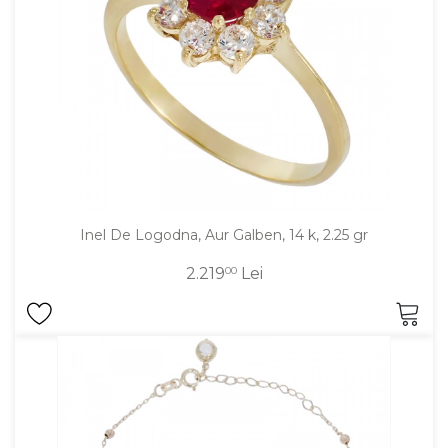
Aur mixt
CARATAJ
14K
18K
22K
PIATRA
Inel De Logodna, Aur Galben, 14 k, 2.25 gr
Fara pietre
2.219
00
Lei
Cu pietre
Diamante