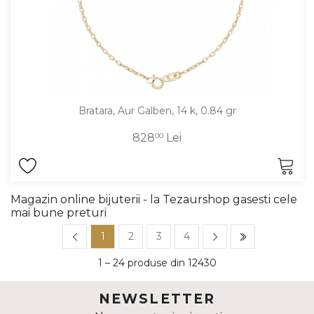
Bratara, Aur Galben, 14 k, 0.84 gr
828
00
Lei
Magazin online bijuterii - la Tezaurshop gasesti cele
mai bune preturi
1
2
3
4
1 – 24 produse din 12430
NEWSLETTER