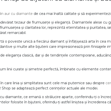
 din aur cu diamante
de cea mai înaltă calitate și să experimentezi
adevărat tezaur de frumusețe și eleganță. Diamantele alese cu grij
frumusețea și claritatea lor, reprezintă eternitatea și puritatea, ia
vărat remarcabil.
ă o poveste unică a fiecărui diamant și înfățișează arta în cea ma
andantive și multe alte bijuterii care impresionează prin finisajele i
e de eleganța clasică, dar și de tendințele contemporane, aducând
um linii curate și simetrie perfectă, îmbinate cu elemente conte
în care linia și simplitatea sunt cele mai puternice sau despre
ce
UR Shop se adaptează perfect cerințelor actuale ale modei.
 cu diamante, ce emană o strălucire aparte, conferindu-ți o încre
lor folosite în bijuterii, oferindu-ți astfel liniștea și încrederea c