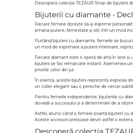
Descoperă colecția TEZAUR Shop de bijuterii din
Vezi toate bijuteriile pentru femei
Inele
Bijuterii cu diamante - Decl
PIAT
Bratari
Fiecare femeie dorește să-și exprime personalitat
Cu 
Coliere
emana putere, feminitate și stil, într-un mod in
Dia
Lanturi
Purtând bijuterii cu diamante, femeile se bucură 
un mod de exprimare a puterii interioare, repr
Pandantive
Accesorii
Fiecare diamant este o operă de artă în sine și un
bijuterii se fac remarcate instant. Asemenea un
privirile celor din jur.
BIJUTERII COPII
Vezi toate
În esență, aceste bijuterii reprezintă expresia do
Inele
un colier elegant sau o pereche de cercei subtili,
Cercei
Pentru femeile independente, bijuteriile cu diama
dovadă a succesului și a determinării de a obține 
Bratari
Coliere
Astfel, atunci când o femeie poartă bijuterii c
Aceste accesorii prețioase devin astfel o extensie
Lanturi
Descoperă colecția TEZAUR 
Pandantive