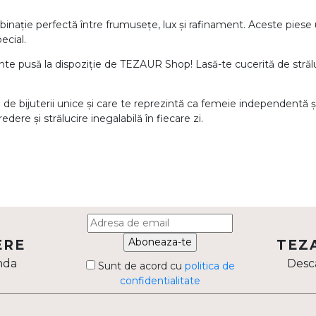
binație perfectă între frumusețe, lux și rafinament. Aceste piese 
ecial.
ante pusă la dispoziție de TEZAUR Shop! Lasă-te cucerită de stră
ra de bijuterii unice și care te reprezintă ca femeie independentă 
edere și strălucire inegalabilă în fiecare zi.
Aboneaza-te
ERE
TEZ
nda
Desca
Sunt de acord cu
politica de
confidentialitate