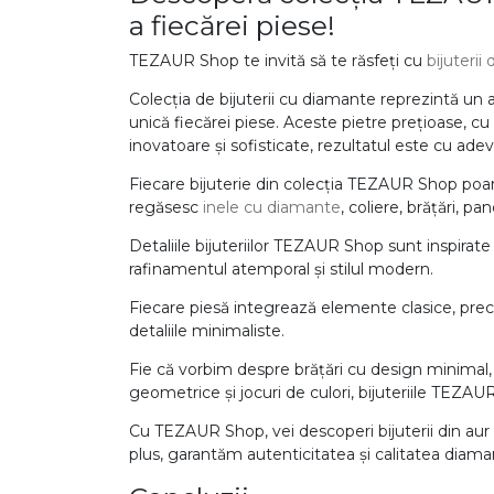
a fiecărei piese!
DIAMANTE
Vezi toate
TEZAUR Shop te invită să te răsfeți cu
bijuterii
Inele
Colecția de bijuterii cu diamante reprezintă un 
unică fiecărei piese. Aceste pietre prețioase, cu 
Cercei
inovatoare și sofisticate, rezultatul este cu ade
Bratari
Fiecare bijuterie din colecția TEZAUR Shop poart
Coliere
regăsesc
inele cu diamante
, coliere, brățări, p
Lanturi
Detaliile bijuteriilor TEZAUR Shop sunt inspirat
rafinamentul atemporal și stilul modern.
Pandantive
Fiecare piesă integrează elemente clasice, prec
Accesorii
detaliile minimaliste.
TIP METAL
Fie că vorbim despre brățări cu design minimal, 
geometrice și jocuri de culori, bijuteriile TEZA
Aur galben
Cu TEZAUR Shop, vei descoperi bijuterii din aur
Aur alb
plus, garantăm autenticitatea și calitatea diamante
Aur roz