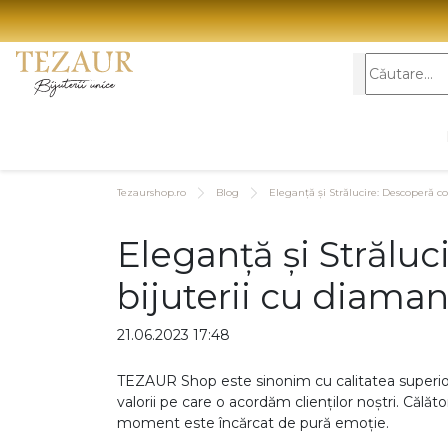
BIJUTERII
Vezi toate bijuteriile
Vezi 
BIJUTERII FEMEI
Vezi toate
TIP 
Inele
Aur
Tezaurshop.ro
Blog
Eleganță și Strălucire: Descoperă c
BIJUTERII FEMEI
BIJUTERII
Cercei
Aur
Eleganță și Strălu
Inele
Inele
Bratari
Aur
Cercei
Bratari
bijuterii cu diama
Coliere
Aur
Bratari
Coliere
Lanturi
21.06.2023 17:48
CAR
Coliere
Lanturi
Pandantive
Lanturi
Pandantiv
TEZAUR Shop este sinonim cu calitatea superioară
14K
Accesorii
valorii pe care o acordăm clienților noștri. Călăt
Pandantive
Accesorii
18K
moment este încărcat de pură emoție.
BIJUTERII BARBATI
Vezi toate
Accesorii
Vezi toate bi
22K