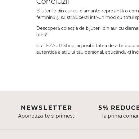
Concluzii
Aur mixt
Bijuteriile din aur cu diamante reprezintă o com
feminină și să strălucești într-un mod cu totul sp
CARATAJ
Descoperă colecția de bijuterii din aur cu diam
oferă!
14K
18K
Cu
TEZAUR Shop
, ai posibilitatea de a te bucu
autentică a stilului tău personal, aducându-ți încr
22K
PIATRA
Fara pietre
Cu pietre
Diamante
NEWSLETTER
5% REDUC
Aboneaza-te si primesti
la prima coma