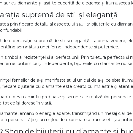
 aur cu diamante și lasă-te cucerită de eleganța și frumusețea lo
Vezi toate bijuteriile c
arația supremă de stil și eleganță
RA
ea prin fiecare detaliu al aspectului său, iar bijuteriile cu diama
pietre
confundabil.
mante
de o declarație supremă de stil și eleganță. La prima vedere, ele p
ezentând semnătura unei femei independente și puternice.
 simbol al rezistenței și al perfecțiunii. Prin tăietura perfectă și
ei femei puternice și independente, bijuteriile cu diamante nu s
rinței femeilor de a-și manifesta stilul unic și de a-și celebra frum
 fiecare bijuterie cu diamante este creată cu măiestrie și atenție l
nte devin amintiri prețioase și semne ale realizărilor personale. 
tot ce își doresc în viață.
u diamante, emană o energie aparte, transmițând un mesaj clar de 
 a personalității și un mijloc de exprimare a frumuseții și a puterii
Shop de bijuterii cu diamante și bucu