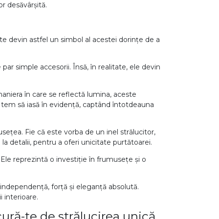
r desăvârșită.
u diamante
nte devin astfel un simbol al acestei dorințe de a
ar simple accesorii. Însă, în realitate, ele devin
 maniera în care se reflectă lumina, aceste
e tem să iasă în evidență, captând întotdeauna
usețea. Fie că este vorba de un inel strălucitor,
a detalii, pentru a oferi unicitate purtătoarei.
Ele reprezintă o investiție în frumusețe și o
independență, forță și eleganță absolută.
 interioare.
ră-te de strălucirea unică