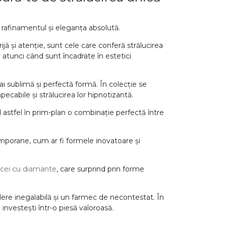
 rafinamentul și eleganța absolută.
ă și atenție, sunt cele care conferă strălucirea
r atunci când sunt încadrate în estetici
i sublimă și perfectă formă. În colecție se
mpecabile și strălucirea lor hipnotizantă.
 astfel în prim-plan o combinație perfectă între
mporane, cum ar fi formele inovatoare și
rcei cu diamante
, care surprind prin forme
dere inegalabilă și un farmec de necontestat. În
ă investești într-o piesă valoroasă.