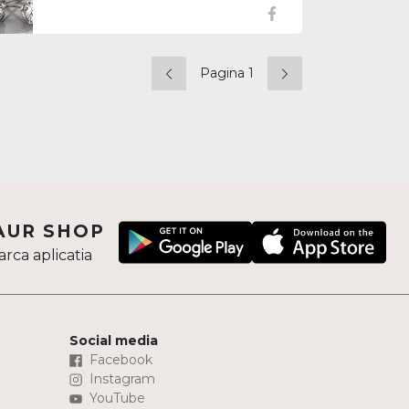
evidenția strălucirea pietrelor prețioase și a
completa orice ținută.
Pagina 1
AUR SHOP
rca aplicatia
Social media
Facebook
Instagram
YouTube