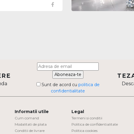
i pentru a vă ghida prin
 ofertelor online. Căutăm să vă
doar produse excepționale, ci și
esențiale pentru a face o alegere
 și informată.
Aboneaza-te
ERE
TEZ
nda
Desca
Sunt de acord cu
politica de
confidentialitate
Informatii utile
Legal
Cum comand
Termeni si conditii
Modalitati de plata
Politica de confidentialitate
Conditii de livrare
Politica cookies