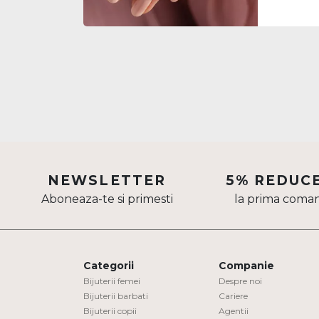
suntem aic
labirintul
DIAMANTE
Vezi toate
oferim nu 
informații 
înțeleaptă
Inele
Cercei
Bratari
Coliere
Lanturi
Pandantive
NEWSLETTER
5% REDUC
Aboneaza-te si primesti
la prima coma
Accesorii
TIP METAL
Categorii
Companie
Aur galben
Bijuterii femei
Despre noi
Aur alb
Bijuterii barbati
Cariere
Aur roz
Bijuterii copii
Agentii