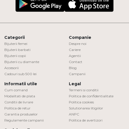
Categorii
Companie
Bijuterii femei
Despre noi
Bijuterii barbati
Cariere
Bijuterii copii
Agentii
Bijuterii cu diamante
Contact
Accesorii
Blog
Cadouri sub 500 lei
Campanii
Informatii utile
Legal
Cum comand
Termeni si conditii
Modalitati de plata
Politica de confidentialitate
Conditii de livrare
Politica cookies
Politica de retur
Solutionarea litigiilor
Garantia produselor
ANPC
Regulamente campanii
Politica de avertizori