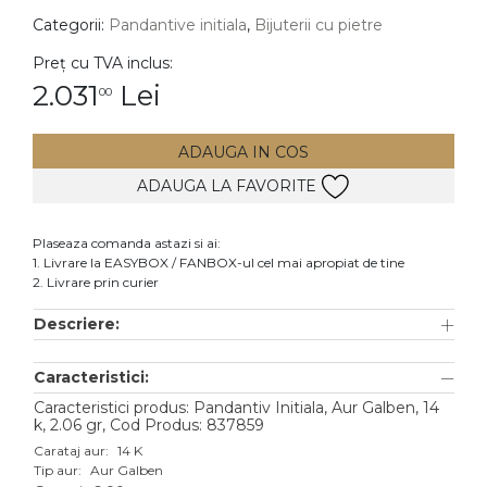
Categorii:
Pandantive initiala
,
Bijuterii cu pietre
DIAMANTE
Vezi toate
Preț cu TVA inclus:
2.031
Lei
00
Inele
Cercei
ADAUGA IN COS
Bratari
ADAUGA LA FAVORITE
Coliere
Lanturi
Plaseaza comanda astazi si ai:
1. Livrare la EASYBOX / FANBOX-ul cel mai apropiat de tine
Pandantive
2. Livrare prin curier
Accesorii
Descriere:
TIP METAL
Caracteristici:
Aur galben
Caracteristici produs: Pandantiv Initiala, Aur Galben, 14
k, 2.06 gr, Cod Produs: 837859
Aur alb
Carataj aur:
14 K
Tip aur:
Aur Galben
Aur roz