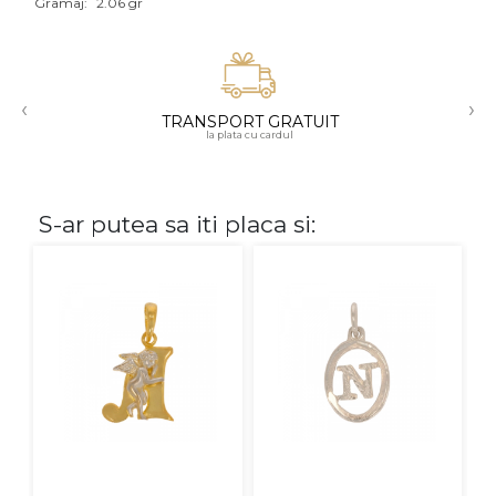
Gramaj:
2.06 gr
Aur mixt
CARATAJ
‹
›
TRANSPORT GRATUIT
14K
la plata cu cardul
18K
22K
S-ar putea sa iti placa si:
PIATRA
Fara pietre
Cu pietre
Diamante