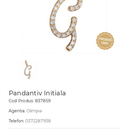
Inele
PIAT
Bratari
Cu 
Coliere
Dia
Lanturi
Pandantive
Accesorii
BIJUTERII COPII
Vezi toate
Inele
Cercei
Pandantiv Initiala
Bratari
Cod Produs:
837859
Coliere
Agentia:
Olimpia
Lanturi
Telefon:
0372287938
Pandantive