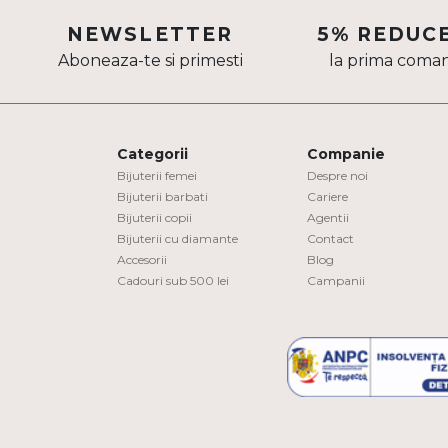
NEWSLETTER
5% REDUC
DIAMANTE
Vezi toate
Aboneaza-te si primesti
la prima coma
Inele
Cercei
Bratari
Categorii
Companie
Bijuterii femei
Despre noi
Coliere
Bijuterii barbati
Cariere
Lanturi
Bijuterii copii
Agentii
Bijuterii cu diamante
Contact
Pandantive
Accesorii
Blog
Accesorii
Cadouri sub 500 lei
Campanii
TIP METAL
Aur galben
Aur alb
Aur roz