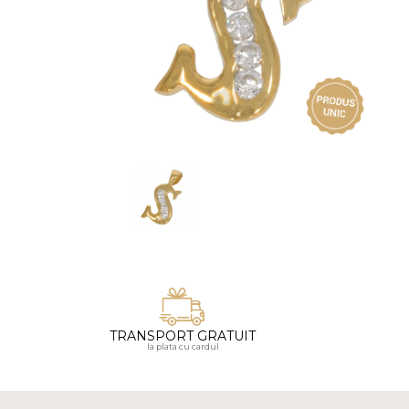
Vezi toate bijuteriile pentru femei
Inele
PIAT
Bratari
Cu 
Coliere
Dia
Lanturi
Pandantive
Accesorii
BIJUTERII COPII
Vezi toate
Inele
Cercei
Bratari
TRANSPORT GRATUIT
Coliere
la plata cu cardul
Lanturi
Pandantive