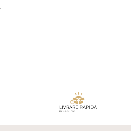
u diamante
n
LIVRARE RAPIDĂ
in 24-48 ore