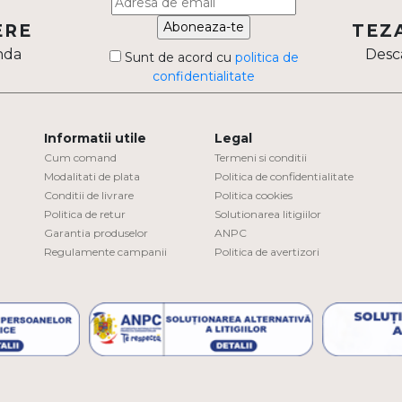
Aboneaza-te
ERE
TEZ
nda
Desca
Sunt de acord cu
politica de
confidentialitate
Informatii utile
Legal
Cum comand
Termeni si conditii
Modalitati de plata
Politica de confidentialitate
Conditii de livrare
Politica cookies
Politica de retur
Solutionarea litigiilor
Garantia produselor
ANPC
Regulamente campanii
Politica de avertizori