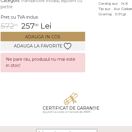
Categorii:
Pandantive initiala
,
Bijuterii cu
Carataj aur:
14 K
pietre
Vezi toate bijuteriile c
Tip aur:
Aur Galbe
RA
Gramaj:
0.91 gr
Preț cu TVA inclus:
572
257
Lei
00
00
pietre
mante
ADAUGA IN COS
ADAUGA LA FAVORITE
Ne pare rău, produsul nu mai este
in stoc!
CERTIFICAT DE GARANȚIE
bijuterii avizate și marcate de ANPC