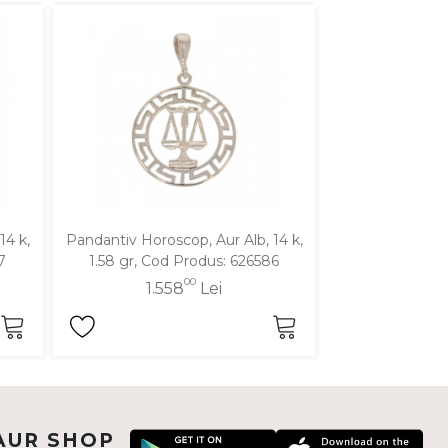
14 k,
Pandantiv Horoscop, Aur Alb, 14 k,
Pandantiv Horos
7
1.58 gr, Cod Produs: 626586
k, 2.25 gr, C
00
1.558
Lei
2.2
AUR SHOP