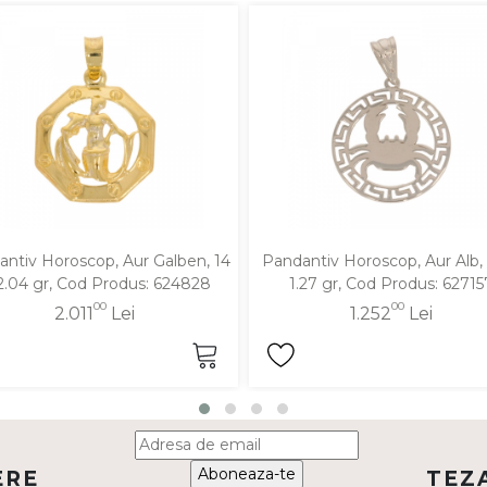
ntiv Horoscop, Aur Galben, 14
Pandantiv Horoscop, Aur Alb, 
 2.04 gr, Cod Produs: 624828
1.27 gr, Cod Produs: 62715
00
00
2.011
Lei
1.252
Lei
Aboneaza-te
ERE
TEZ