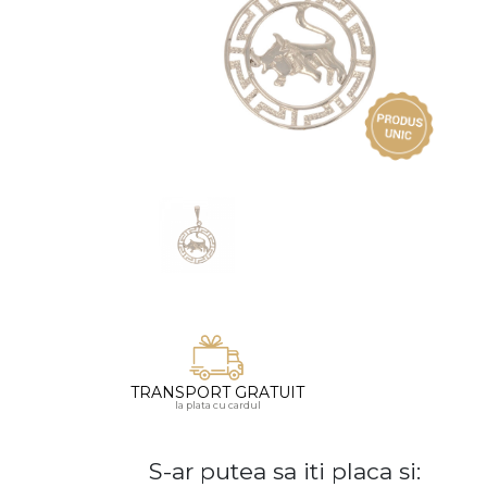
Vezi toate bijuteriile pentru femei
Inele
PIAT
Bratari
Cu 
Coliere
Dia
Lanturi
Pandantive
Accesorii
BIJUTERII COPII
Vezi toate
Inele
Cercei
Bratari
TRANSPORT GRATUIT
la plata cu cardul
Coliere
Lanturi
S-ar putea sa iti placa si:
Pandantive