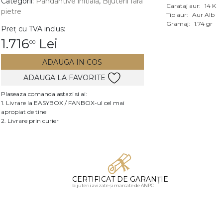
Categorii:
Pandantive initiala
,
Bijuterii fara
Carataj aur:
14 K
pietre
Vezi toate bijuteriile c
Tip aur:
Aur Alb
RA
Gramaj:
1.74 gr
Preț cu TVA inclus:
1.716
Lei
00
pietre
mante
ADAUGA IN COS
ADAUGA LA FAVORITE
Plaseaza comanda astazi si ai:
1. Livrare la EASYBOX / FANBOX-ul cel mai
apropiat de tine
2. Livrare prin curier
CERTIFICAT DE GARANȚIE
bijuterii avizate și marcate de ANPC