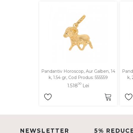
DIAMANTE
Vezi toate
Inele
Cercei
Bratari
Coliere
Lanturi
Pandantiv Horoscop, Aur Galben, 14
Panda
Pandantive
k, 1.54 gr, Cod Produs: 555559
k,
Accesorii
00
1.518
Lei
TIP METAL
Aur galben
Aur alb
NEWSLETTER
5% REDUC
Aur roz