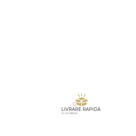
u diamante
LIVRARE RAPIDĂ
in 24-48 ore