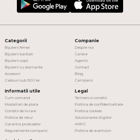
Categorii
Companie
Bijuterii femei
Despre noi
Bijuterii barbati
Cariere
Bijuterii copii
Agentii
Bijuterii cu diamante
Contact
Accesorii
Blog
Cadouri sub 500 lei
Campanii
Informatii utile
Legal
Cum comand
Termeni si conditii
Modalitati de plata
Politica de confidentialitate
Conditii de livrare
Politica cookies
Politica de retur
Solutionarea litigiilor
Garantia produselor
ANPC
Regulamente campanii
Politica de avertizori