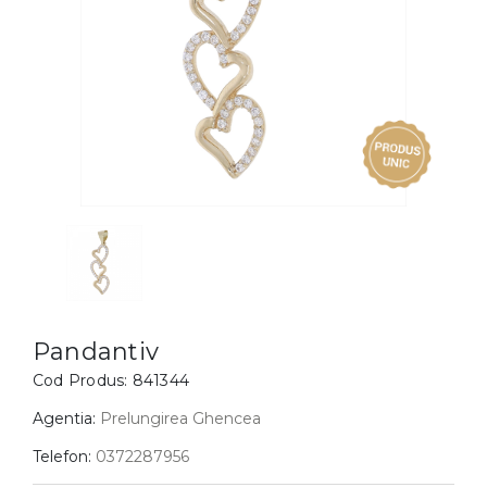
Inele
PIAT
Bratari
Cu 
Coliere
Dia
Lanturi
Pandantive
Accesorii
BIJUTERII COPII
Vezi toate
Inele
Cercei
Pandantiv
Bratari
Cod Produs:
841344
Coliere
Agentia:
Prelungirea Ghencea
Lanturi
Telefon:
0372287956
Pandantive