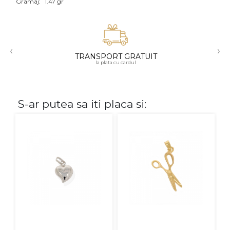
Gramaj:
1.47 gr
Aur mixt
CARATAJ
‹
›
TRANSPORT GRATUIT
14K
la plata cu cardul
18K
22K
S-ar putea sa iti placa si:
PIATRA
Fara pietre
Cu pietre
Diamante