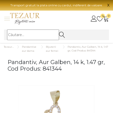
X
Transport gratuit la plata online cu cardul, indiferent de valoare.
BIJUTERII
0
0
Vezi toate bijuteriile
Vezi 
BIJUTERII FEMEI
Vezi toate
TIP 
Tezaurshop.ro
Pandantive
Bijuterii
Pandantiv, Aur Galben, 14 k, 1.47
Inele
Aur
gr, Cod Produs: 841344
aur dama
aur femei
Cercei
Aur
Pandantiv, Aur Galben, 14 k, 1.47 gr,
Bratari
Aur
Cod Produs: 841344
Coliere
Aur
Lanturi
CAR
Pandantive
14K
Accesorii
18K
BIJUTERII BARBATI
Vezi toate
22K