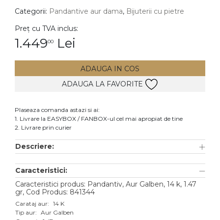
Categorii:
Pandantive aur dama
,
Bijuterii cu pietre
DIAMANTE
Vezi toate
Preț cu TVA inclus:
1.449
Lei
00
Inele
Cercei
ADAUGA IN COS
Bratari
ADAUGA LA FAVORITE
Coliere
Lanturi
Plaseaza comanda astazi si ai:
1. Livrare la EASYBOX / FANBOX-ul cel mai apropiat de tine
Pandantive
2. Livrare prin curier
Accesorii
Descriere:
TIP METAL
Caracteristici:
Aur galben
Caracteristici produs: Pandantiv, Aur Galben, 14 k, 1.47
gr, Cod Produs: 841344
Aur alb
Carataj aur:
14 K
Tip aur:
Aur Galben
Aur roz