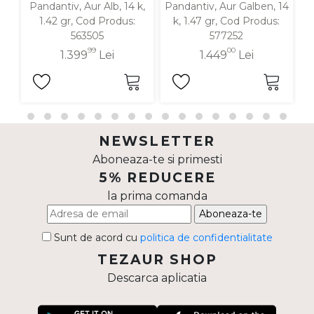
Pandantiv, Aur Alb, 14 k,
Pandantiv, Aur Galben, 14
P
1.42 gr, Cod Produs:
k, 1.47 gr, Cod Produs:
563505
577252
99
00
1.399
Lei
1.449
Lei
NEWSLETTER
Aboneaza-te si primesti
5% REDUCERE
la prima comanda
Aboneaza-te
Sunt de acord cu
politica de confidentialitate
TEZAUR SHOP
Descarca aplicatia