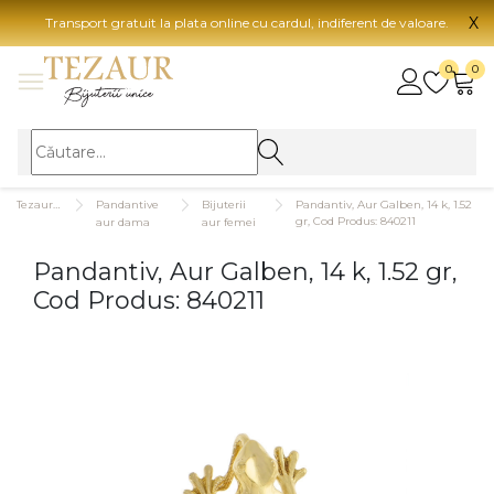
X
Transport gratuit la plata online cu cardul, indiferent de valoare.
BIJUTERII
0
0
Vezi toate bijuteriile
Vezi 
BIJUTERII FEMEI
Vezi toate
TIP 
Tezaurshop.ro
Pandantive
Bijuterii
Pandantiv, Aur Galben, 14 k, 1.52
Inele
Aur
gr, Cod Produs: 840211
aur dama
aur femei
Cercei
Aur
Pandantiv, Aur Galben, 14 k, 1.52 gr,
Bratari
Aur
Cod Produs: 840211
Coliere
Aur
Lanturi
CAR
Pandantive
14K
Accesorii
18K
BIJUTERII BARBATI
Vezi toate
22K