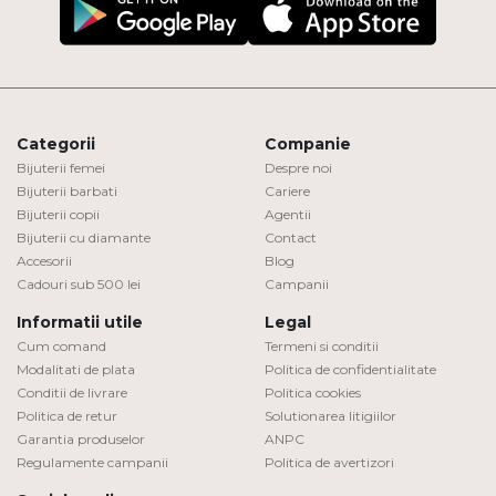
Categorii
Companie
Bijuterii femei
Despre noi
Bijuterii barbati
Cariere
Bijuterii copii
Agentii
Bijuterii cu diamante
Contact
Accesorii
Blog
Cadouri sub 500 lei
Campanii
Informatii utile
Legal
Cum comand
Termeni si conditii
Modalitati de plata
Politica de confidentialitate
Conditii de livrare
Politica cookies
Politica de retur
Solutionarea litigiilor
Garantia produselor
ANPC
Regulamente campanii
Politica de avertizori