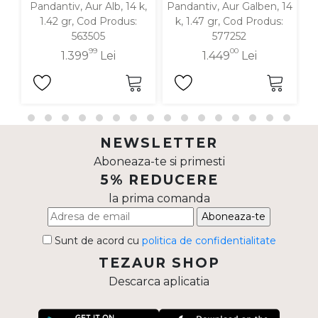
Pandantiv, Aur Alb, 14 k,
Pandantiv, Aur Galben, 14
P
1.42 gr, Cod Produs:
k, 1.47 gr, Cod Produs:
563505
577252
99
00
1.399
Lei
1.449
Lei
NEWSLETTER
Aboneaza-te si primesti
5% REDUCERE
la prima comanda
Aboneaza-te
Sunt de acord cu
politica de confidentialitate
TEZAUR SHOP
Descarca aplicatia