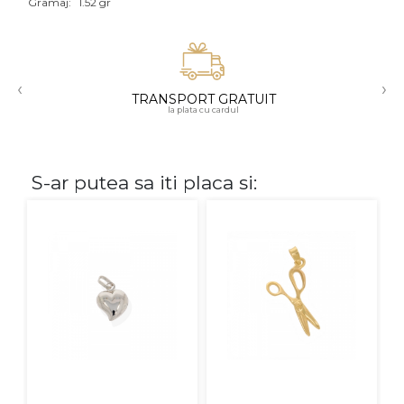
Gramaj:
1.52 gr
Aur mixt
CARATAJ
‹
›
TRANSPORT GRATUIT
14K
la plata cu cardul
18K
22K
S-ar putea sa iti placa si:
PIATRA
Fara pietre
Cu pietre
Diamante