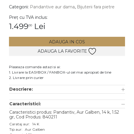
Categorii:
Pandantive aur dama
,
Bijuterii fara pietre
DIAMANTE
Vezi toate
Preț cu TVA inclus:
1.499
Lei
00
Inele
Cercei
ADAUGA IN COS
Bratari
ADAUGA LA FAVORITE
Coliere
Lanturi
Plaseaza comanda astazi si ai:
1. Livrare la EASYBOX / FANBOX-ul cel mai apropiat de tine
Pandantive
2. Livrare prin curier
Accesorii
Descriere:
TIP METAL
Caracteristici:
Aur galben
Caracteristici produs: Pandantiv, Aur Galben, 14 k, 1.52
gr, Cod Produs: 840211
Aur alb
Carataj aur:
14 K
Tip aur:
Aur Galben
Aur roz