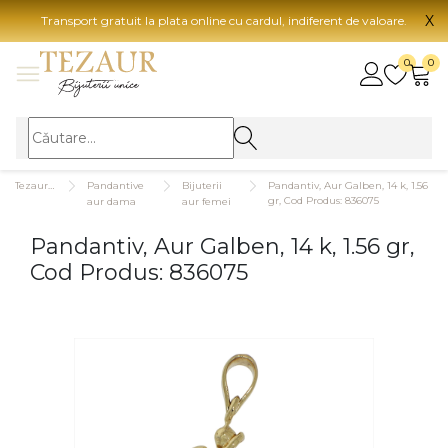
X
Transport gratuit la plata online cu cardul, indiferent de valoare.
BIJUTERII
0
0
Vezi toate bijuteriile
Vezi 
BIJUTERII FEMEI
Vezi toate
TIP 
Tezaurshop.ro
Pandantive
Bijuterii
Pandantiv, Aur Galben, 14 k, 1.56
Inele
Aur
gr, Cod Produs: 836075
aur dama
aur femei
Cercei
Aur
Pandantiv, Aur Galben, 14 k, 1.56 gr,
Bratari
Aur
Cod Produs: 836075
Coliere
Aur
Lanturi
CAR
Pandantive
14K
Accesorii
18K
BIJUTERII BARBATI
Vezi toate
22K