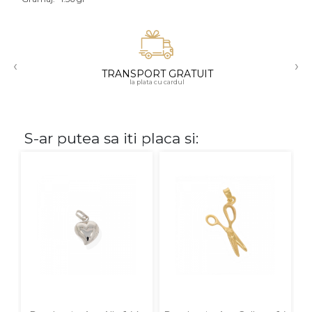
Aur mixt
CARATAJ
‹
›
TRANSPORT GRATUIT
14K
la plata cu cardul
18K
22K
S-ar putea sa iti placa si:
PIATRA
Fara pietre
Cu pietre
Diamante