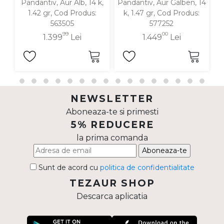
Pandantiv, Aur Alb, 14 k,
Pandantiv, Aur Galben, 14
P
1.42 gr, Cod Produs:
k, 1.47 gr, Cod Produs:
563505
577252
99
00
1.399
Lei
1.449
Lei
NEWSLETTER
Aboneaza-te si primesti
5% REDUCERE
la prima comanda
Aboneaza-te
Sunt de acord cu
politica de confidentialitate
TEZAUR SHOP
Descarca aplicatia