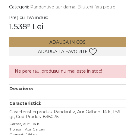
Categorii:
Pandantive aur dama
,
Bijuterii fara pietre
DIAMANTE
Vezi toate
Preț cu TVA inclus:
1.538
Lei
01
Inele
Cercei
ADAUGA IN COS
Bratari
ADAUGA LA FAVORITE
Coliere
Lanturi
Ne pare rău, produsul nu mai este in stoc!
Pandantive
Accesorii
Descriere:
TIP METAL
Caracteristici:
Caracteristici produs: Pandantiv, Aur Galben, 14 k, 1.56
Aur galben
gr, Cod Produs: 836075
Aur alb
Carataj aur:
14 K
Tip aur:
Aur Galben
Aur roz
Gramaj:
1.56 gr