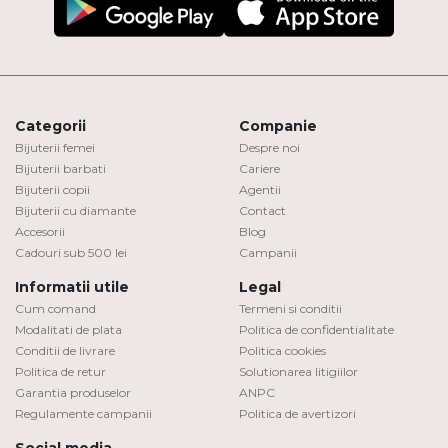
Categorii
Companie
Bijuterii femei
Despre noi
Bijuterii barbati
Cariere
Bijuterii copii
Agentii
Bijuterii cu diamante
Contact
Accesorii
Blog
Cadouri sub 500 lei
Campanii
Informatii utile
Legal
Cum comand
Termeni si conditii
Modalitati de plata
Politica de confidentialitate
Conditii de livrare
Politica cookies
Politica de retur
Solutionarea litigiilor
Garantia produselor
ANPC
Regulamente campanii
Politica de avertizori