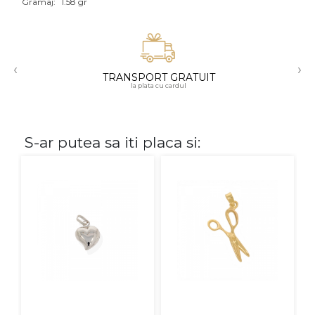
Gramaj:
1.58 gr
Aur mixt
CARATAJ
‹
›
TRANSPORT GRATUIT
14K
la plata cu cardul
18K
22K
S-ar putea sa iti placa si:
PIATRA
Fara pietre
Cu pietre
Diamante