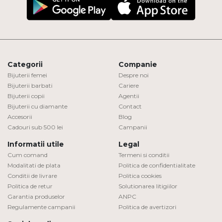
Categorii
Companie
Bijuterii femei
Despre noi
Bijuterii barbati
Cariere
Bijuterii copii
Agentii
Bijuterii cu diamante
Contact
Accesorii
Blog
Cadouri sub 500 lei
Campanii
Informatii utile
Legal
Cum comand
Termeni si conditii
Modalitati de plata
Politica de confidentialitate
Conditii de livrare
Politica cookies
Politica de retur
Solutionarea litigiilor
Garantia produselor
ANPC
Regulamente campanii
Politica de avertizori