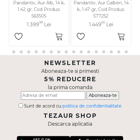
Pandantiv, Aur Alb, 14 k,
Pandantiv, Aur Galben, 14
P
1.42 gr, Cod Produs:
k, 1.47 gr, Cod Produs:
563505
577252
99
00
1.399
Lei
1.449
Lei
NEWSLETTER
Aboneaza-te si primesti
5% REDUCERE
la prima comanda
Aboneaza-te
Sunt de acord cu
politica de confidentialitate
TEZAUR SHOP
Descarca aplicatia