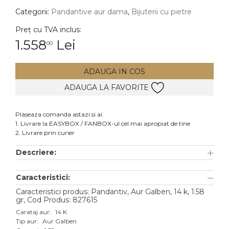
Categorii:
Pandantive aur dama
,
Bijuterii cu pietre
DIAMANTE
Vezi toate
Preț cu TVA inclus:
1.558
Lei
00
Inele
Cercei
ADAUGA IN COS
Bratari
ADAUGA LA FAVORITE
Coliere
Lanturi
Plaseaza comanda astazi si ai:
1. Livrare la EASYBOX / FANBOX-ul cel mai apropiat de tine
Pandantive
2. Livrare prin curier
Accesorii
Descriere:
TIP METAL
Caracteristici:
Aur galben
Caracteristici produs: Pandantiv, Aur Galben, 14 k, 1.58
gr, Cod Produs: 827615
Aur alb
Carataj aur:
14 K
Tip aur:
Aur Galben
Aur roz