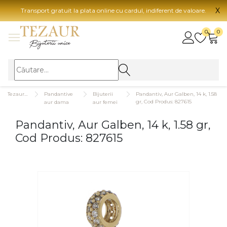
X
Transport gratuit la plata online cu cardul, indiferent de valoare.
BIJUTERII
0
0
Vezi toate bijuteriile
Vezi 
BIJUTERII FEMEI
Vezi toate
TIP 
Tezaurshop.ro
Pandantive
Bijuterii
Pandantiv, Aur Galben, 14 k, 1.58
Inele
Aur
gr, Cod Produs: 827615
aur dama
aur femei
Cercei
Aur
Pandantiv, Aur Galben, 14 k, 1.58 gr,
Bratari
Aur
Cod Produs: 827615
Coliere
Aur
Lanturi
CAR
Pandantive
14K
Accesorii
18K
BIJUTERII BARBATI
Vezi toate
22K