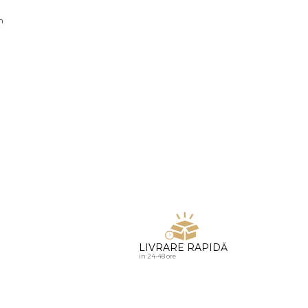
u diamante
n
LIVRARE RAPIDĂ
in 24-48 ore