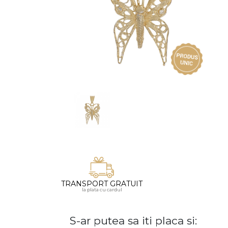
Vezi toate bijuteriile pentru femei
Inele
PIAT
Bratari
Cu 
Coliere
Dia
Lanturi
Pandantive
Accesorii
BIJUTERII COPII
Vezi toate
Inele
Cercei
Bratari
TRANSPORT GRATUIT
la plata cu cardul
Coliere
Lanturi
S-ar putea sa iti placa si:
Pandantive