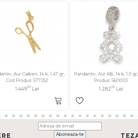
ntiv, Aur Galben, 14 k, 1.47 gr,
Pandantiv, Aur Alb, 14 k, 1.3 gr
Cod Produs: 577252
Produs: 560003
00
00
1.449
Lei
1.282
Lei
Aboneaza-te
ERE
TEZ