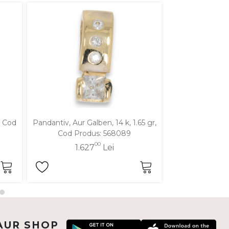
, Cod
Pandantiv, Aur Galben, 14 k, 1.65 gr,
Pandantiv, Aur Al
Cod Produs: 568089
Produ
00
1.627
Lei
1.1
AUR SHOP