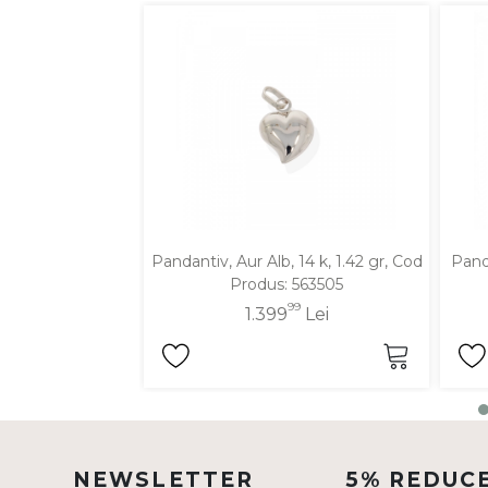
DIAMANTE
Vezi toate
Inele
Cercei
Bratari
Coliere
Lanturi
Pandantiv, Aur Alb, 14 k, 1.42 gr, Cod
Panda
Pandantive
Produs: 563505
Accesorii
99
1.399
Lei
TIP METAL
Aur galben
Aur alb
NEWSLETTER
5% REDUC
Aur roz