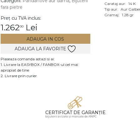
Categorii:
Pandantive aur dama
,
Bijuterii
Carataj aur:
14 K
fara pietre
Vezi toate bijuteriile c
Tip aur:
Aur Galbe
RA
Gramaj:
1.28 gr
Preț cu TVA inclus:
1.262
Lei
00
pietre
mante
ADAUGA IN COS
ADAUGA LA FAVORITE
Plaseaza comanda astazi si ai:
1. Livrare la EASYBOX / FANBOX-ul cel mai
apropiat de tine
2. Livrare prin curier
CERTIFICAT DE GARANȚIE
bijuterii avizate și marcate de ANPC