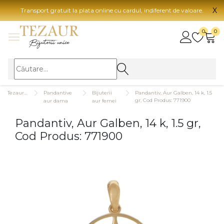
X
Transport gratuit la plata online cu cardul, indiferent de valoare.
BIJUTERII
0
0
Vezi toate bijuteriile
Vezi 
BIJUTERII FEMEI
Vezi toate
TIP 
Tezaurshop.ro
Pandantive
Bijuterii
Pandantiv, Aur Galben, 14 k, 1.5
Inele
Aur
gr, Cod Produs: 771900
aur dama
aur femei
Cercei
Aur
Pandantiv, Aur Galben, 14 k, 1.5 gr,
Bratari
Aur
Cod Produs: 771900
Coliere
Aur
Lanturi
CAR
Pandantive
14K
Accesorii
18K
BIJUTERII BARBATI
Vezi toate
22K