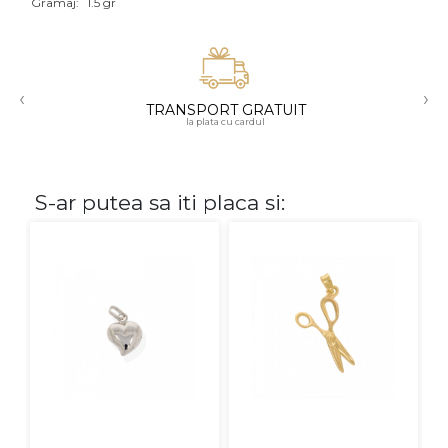
Gramaj:
1.5 gr
Aur mixt
CARATAJ
‹
›
TRANSPORT GRATUIT
14K
la plata cu cardul
18K
22K
S-ar putea sa iti placa si:
PIATRA
Fara pietre
Cu pietre
Diamante