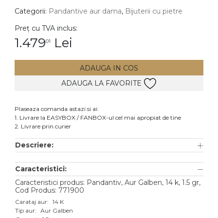
Categorii:
Pandantive aur dama
,
Bijuterii cu pietre
DIAMANTE
Vezi toate
Preț cu TVA inclus:
1.479
Lei
01
Inele
Cercei
ADAUGA IN COS
Bratari
ADAUGA LA FAVORITE
Coliere
Lanturi
Plaseaza comanda astazi si ai:
1. Livrare la EASYBOX / FANBOX-ul cel mai apropiat de tine
Pandantive
2. Livrare prin curier
Accesorii
Descriere:
TIP METAL
Caracteristici:
Aur galben
Caracteristici produs: Pandantiv, Aur Galben, 14 k, 1.5 gr,
Cod Produs: 771900
Aur alb
Carataj aur:
14 K
Tip aur:
Aur Galben
Aur roz