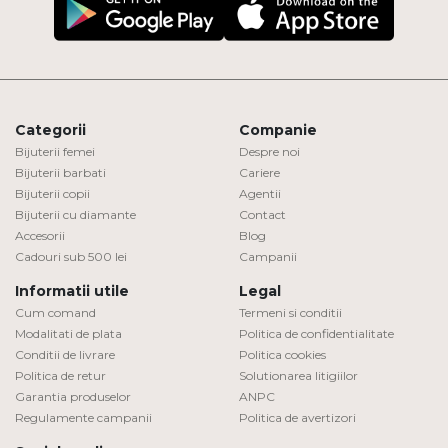
Categorii
Companie
Bijuterii femei
Despre noi
Bijuterii barbati
Cariere
Bijuterii copii
Agentii
Bijuterii cu diamante
Contact
Accesorii
Blog
Cadouri sub 500 lei
Campanii
Informatii utile
Legal
Cum comand
Termeni si conditii
Modalitati de plata
Politica de confidentialitate
Conditii de livrare
Politica cookies
Politica de retur
Solutionarea litigiilor
Garantia produselor
ANPC
Regulamente campanii
Politica de avertizori