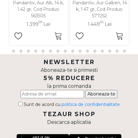
Pandantiv, Aur Alb, 14 k,
Pandantiv, Aur Galben, 14
P
1.42 gr, Cod Produs:
k, 1.47 gr, Cod Produs:
563505
577252
99
00
1.399
Lei
1.449
Lei
NEWSLETTER
Aboneaza-te si primesti
5% REDUCERE
la prima comanda
Aboneaza-te
Sunt de acord cu
politica de confidentialitate
TEZAUR SHOP
Descarca aplicatia