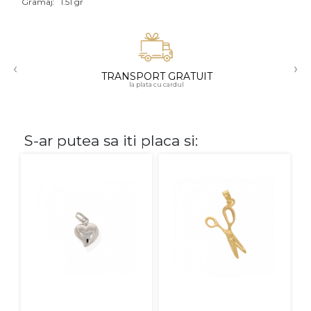
Gramaj:
1.51 gr
Aur mixt
CARATAJ
‹
›
TRANSPORT GRATUIT
14K
la plata cu cardul
18K
22K
S-ar putea sa iti placa si:
PIATRA
Fara pietre
Cu pietre
Diamante