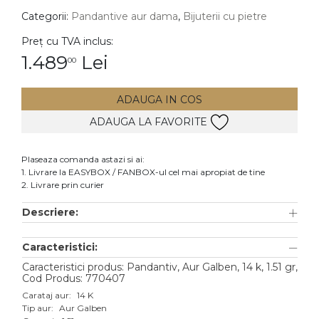
Categorii:
Pandantive aur dama
,
Bijuterii cu pietre
DIAMANTE
Vezi toate
Preț cu TVA inclus:
1.489
Lei
00
Inele
Cercei
ADAUGA IN COS
Bratari
ADAUGA LA FAVORITE
Coliere
Lanturi
Plaseaza comanda astazi si ai:
1. Livrare la EASYBOX / FANBOX-ul cel mai apropiat de tine
Pandantive
2. Livrare prin curier
Accesorii
Descriere:
TIP METAL
Caracteristici:
Aur galben
Caracteristici produs: Pandantiv, Aur Galben, 14 k, 1.51 gr,
Cod Produs: 770407
Aur alb
Carataj aur:
14 K
Tip aur:
Aur Galben
Aur roz