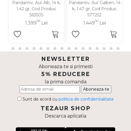
Pandantiv, Aur Alb, 14 k,
Pandantiv, Aur Galben, 14
P
1.42 gr, Cod Produs:
k, 1.47 gr, Cod Produs:
563505
577252
99
00
1.399
Lei
1.449
Lei
NEWSLETTER
Aboneaza-te si primesti
5% REDUCERE
la prima comanda
Aboneaza-te
Sunt de acord cu
politica de confidentialitate
TEZAUR SHOP
Descarca aplicatia