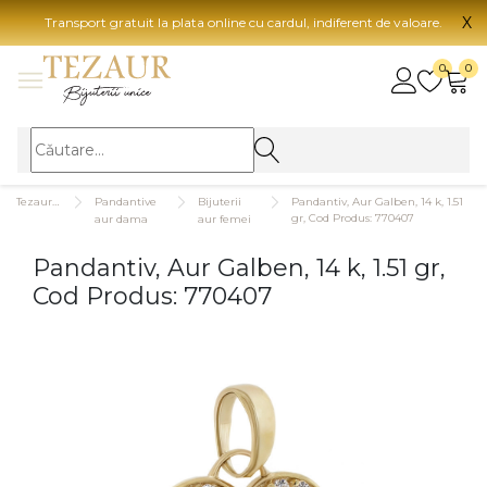
X
Transport gratuit la plata online cu cardul, indiferent de valoare.
BIJUTERII
0
0
Vezi toate bijuteriile
Vezi 
BIJUTERII FEMEI
Vezi toate
TIP 
Tezaurshop.ro
Pandantive
Bijuterii
Pandantiv, Aur Galben, 14 k, 1.51
Inele
Aur
gr, Cod Produs: 770407
aur dama
aur femei
Cercei
Aur
Pandantiv, Aur Galben, 14 k, 1.51 gr,
Bratari
Aur
Cod Produs: 770407
Coliere
Aur
Lanturi
CAR
Pandantive
14K
Accesorii
18K
BIJUTERII BARBATI
Vezi toate
22K