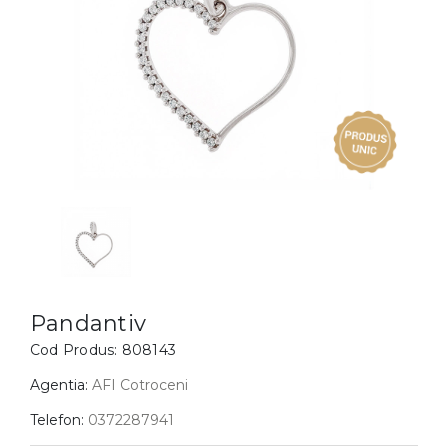
Inele
PIAT
Bratari
Cu 
Coliere
Dia
Lanturi
Pandantive
Accesorii
BIJUTERII COPII
Vezi toate
Inele
Cercei
Pandantiv
Bratari
Cod Produs:
808143
Coliere
Agentia:
AFI Cotroceni
Lanturi
Telefon:
0372287941
Pandantive