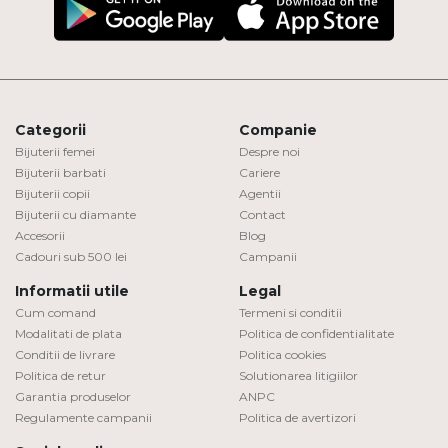
Categorii
Companie
Bijuterii femei
Despre noi
Bijuterii barbati
Cariere
Bijuterii copii
Agentii
Bijuterii cu diamante
Contact
Accesorii
Blog
Cadouri sub 500 lei
Campanii
Informatii utile
Legal
Cum comand
Termeni si conditii
Modalitati de plata
Politica de confidentialitate
Conditii de livrare
Politica cookies
Politica de retur
Solutionarea litigiilor
Garantia produselor
ANPC
Regulamente campanii
Politica de avertizori