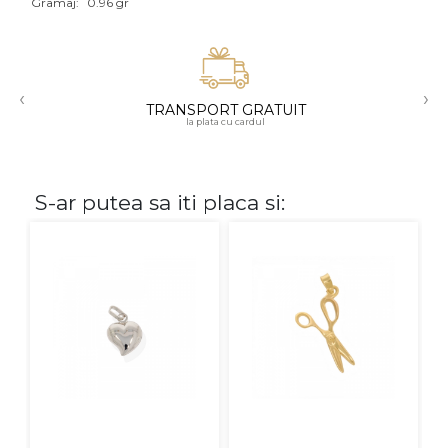
Gramaj:
0.96 gr
Aur mixt
CARATAJ
‹
›
TRANSPORT GRATUIT
14K
la plata cu cardul
18K
22K
S-ar putea sa iti placa si:
PIATRA
Fara pietre
Cu pietre
Diamante