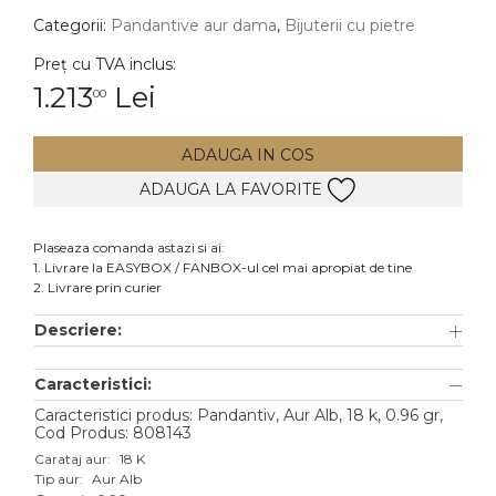
Categorii:
Pandantive aur dama
,
Bijuterii cu pietre
DIAMANTE
Vezi toate
Preț cu TVA inclus:
1.213
Lei
00
Inele
Cercei
ADAUGA IN COS
Bratari
ADAUGA LA FAVORITE
Coliere
Lanturi
Plaseaza comanda astazi si ai:
1. Livrare la EASYBOX / FANBOX-ul cel mai apropiat de tine
Pandantive
2. Livrare prin curier
Accesorii
Descriere:
TIP METAL
Caracteristici:
Aur galben
Caracteristici produs: Pandantiv, Aur Alb, 18 k, 0.96 gr,
Cod Produs: 808143
Aur alb
Carataj aur:
18 K
Tip aur:
Aur Alb
Aur roz