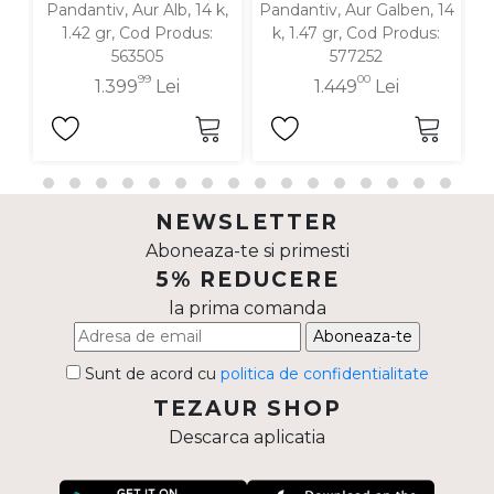
Pandantiv, Aur Alb, 14 k,
Pandantiv, Aur Galben, 14
P
1.42 gr, Cod Produs:
k, 1.47 gr, Cod Produs:
563505
577252
99
00
1.399
Lei
1.449
Lei
NEWSLETTER
Aboneaza-te si primesti
5% REDUCERE
la prima comanda
Aboneaza-te
Sunt de acord cu
politica de confidentialitate
TEZAUR SHOP
Descarca aplicatia