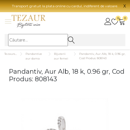
X
Transport gratuit la plata online cu cardul, indiferent de valoare.
BIJUTERII
0
0
Vezi toate bijuteriile
Vezi 
BIJUTERII FEMEI
Vezi toate
TIP 
Tezaurshop.ro
Pandantive
Bijuterii
Pandantiv, Aur Alb, 18 k, 0.96 gr,
Inele
Aur
Cod Produs: 808143
aur dama
aur femei
Cercei
Aur
Pandantiv, Aur Alb, 18 k, 0.96 gr, Cod
Bratari
Aur
Produs: 808143
Coliere
Aur
Lanturi
CAR
Pandantive
14K
Accesorii
18K
BIJUTERII BARBATI
Vezi toate
22K