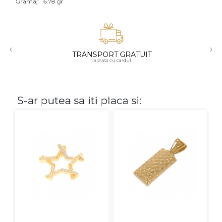
Gramaj:
6.78 gr
Aur mixt
CARATAJ
‹
›
TRANSPORT GRATUIT
14K
la plata cu cardul
18K
22K
S-ar putea sa iti placa si:
PIATRA
Fara pietre
Cu pietre
Diamante