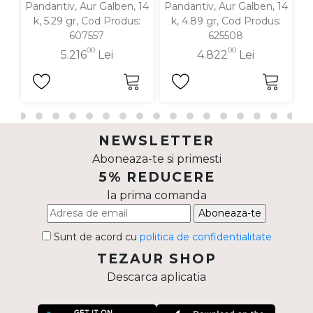
Pandantiv, Aur Galben, 14
Pandantiv, Aur Galben, 14
P
k, 5.29 gr, Cod Produs:
k, 4.89 gr, Cod Produs:
607557
625508
00
00
5.216
Lei
4.822
Lei
NEWSLETTER
Aboneaza-te si primesti
5% REDUCERE
la prima comanda
Aboneaza-te
Sunt de acord cu
politica de confidentialitate
TEZAUR SHOP
Descarca aplicatia