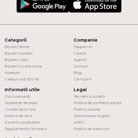
Categorii
Companie
Bijuterii femei
Despre noi
Bijuterii barbati
Cariere
Bijuterii copii
Agentii
Bijuterii cu diamante
Contact
Accesorii
Blog
Cadouri sub 500 lei
Campanii
Informatii utile
Legal
Cum comand
Termeni si conditii
Modalitati de plata
Politica de confidentialitate
Conditii de livrare
Politica cookies
Politica de retur
Solutionarea litigiilor
Garantia produselor
ANPC
Regulamente campanii
Politica de avertizori