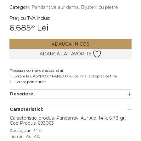
Categorii:
Pandantive aur dama
,
Bijuterii cu pietre
DIAMANTE
Vezi toate
Preț cu TVA inclus:
6.685
Lei
00
Inele
Cercei
ADAUGA IN COS
Bratari
ADAUGA LA FAVORITE
Coliere
Lanturi
Plaseaza comanda astazi si ai:
1. Livrare la EASYBOX / FANBOX-ul cel mai apropiat de tine
Pandantive
2. Livrare prin curier
Accesorii
Descriere:
TIP METAL
Caracteristici:
Aur galben
Caracteristici produs: Pandantiv, Aur Alb, 14 k, 6.78 gr,
Cod Produs: 693063
Aur alb
Carataj aur:
14 K
Tip aur:
Aur Alb
Aur roz