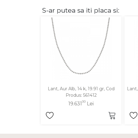
S-ar putea sa iti placa si:
DIAMANTE
Vezi toate
Inele
Cercei
Bratari
Coliere
Lanturi
Pandantive
Accesorii
Lant, Aur Alb, 14 k, 19.91 gr, Cod
Lant,
Produs: 561412
TIP METAL
00
19.631
Lei
Aur galben
Aur alb
Aur roz