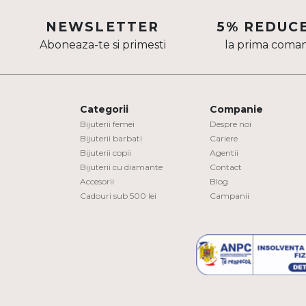
Aur mixt
NEWSLETTER
5% REDUC
Aboneaza-te si primesti
la prima coma
CARATAJ
14K
18K
Categorii
Companie
22K
Bijuterii femei
Despre noi
Bijuterii barbati
Cariere
Bijuterii copii
Agentii
PIATRA
Bijuterii cu diamante
Contact
Accesorii
Blog
Fara pietre
Cadouri sub 500 lei
Campanii
Cu pietre
Diamante