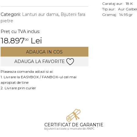
Carataj aur:
18 K
Vezi toate bijuteriile c
Tip aur:
Aur Galbe
RA
Categorii:
Lanturi aur dama
,
Bijuterii fara
Gramaj:
14.95 gr
pietre
pietre
Preț cu TVA inclus:
mante
18.897
Lei
00
ADAUGA IN COS
ADAUGA LA FAVORITE
Plaseaza comanda astazi si ai:
1. Livrare la EASYBOX / FANBOX-ul cel mai
apropiat de tine
2. Livrare prin curier
CERTIFICAT DE GARANȚIE
bijuterii avizate și marcate de ANPC