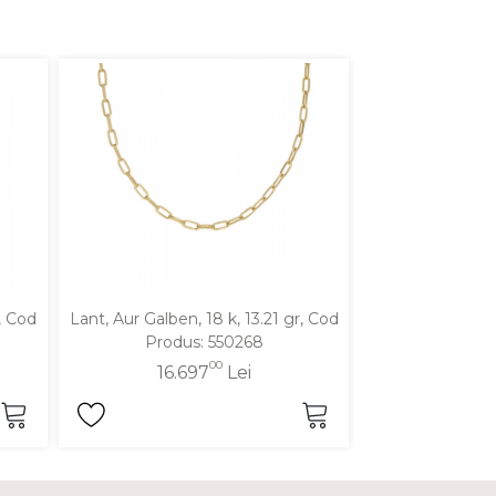
r, Cod
Lant, Aur Galben, 18 k, 13.21 gr, Cod
Lant, Aur Galben,
Produs: 550268
Produ
00
16.697
Lei
14.7