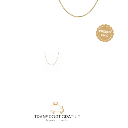
Vezi toate bijuteriile pentru femei
Inele
PIAT
Bratari
Cu 
Coliere
Dia
Lanturi
Pandantive
Accesorii
BIJUTERII COPII
Vezi toate
Inele
Cercei
Bratari
Coliere
TRANSPORT GRATUIT
Lanturi
la plata cu cardul
Pandantive