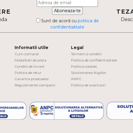
Aboneaza-te
ERE
TEZ
nda
Desca
Sunt de acord cu
politica de
confidentialitate
Informatii utile
Legal
Cum comand
Termeni si conditii
Modalitati de plata
Politica de confidentialitate
Conditii de livrare
Politica cookies
Politica de retur
Solutionarea litigiilor
Garantia produselor
ANPC
Regulamente campanii
Politica de avertizori