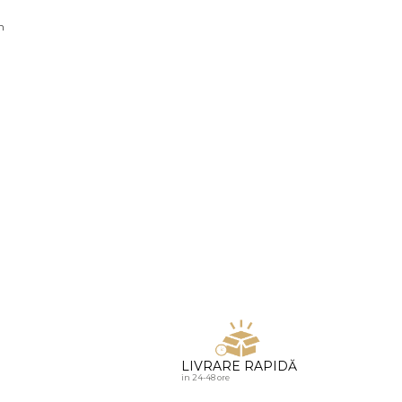
u diamante
n
LIVRARE RAPIDĂ
in 24-48 ore