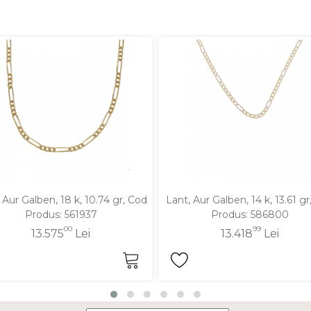
 Aur Galben, 18 k, 10.74 gr, Cod
Lant, Aur Galben, 14 k, 13.61 g
Produs: 561937
Produs: 586800
00
99
13.575
Lei
13.418
Lei