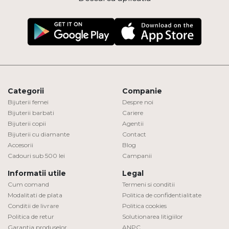
Categorii
Companie
Bijuterii femei
Despre noi
Bijuterii barbati
Cariere
Bijuterii copii
Agentii
Bijuterii cu diamante
Contact
Accesorii
Blog
Cadouri sub 500 lei
Campanii
Informatii utile
Legal
Cum comand
Termeni si conditii
Modalitati de plata
Politica de confidentialitate
Conditii de livrare
Politica cookies
Politica de retur
Solutionarea litigiilor
Garantia produselor
ANPC