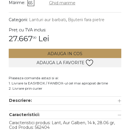
Mărime:
65
Ghid marime
DIAMANTE
Vezi toate
Categorii:
Lanturi aur barbati
,
Bijuterii fara pietre
Inele
Preț cu TVA inclus:
Cercei
27.667
Lei
00
Bratari
ADAUGA IN COS
Coliere
ADAUGA LA FAVORITE
Lanturi
Pandantive
Plaseaza comanda astazi si ai:
Accesorii
1. Livrare la EASYBOX / FANBOX-ul cel mai apropiat de tine
2. Livrare prin curier
TIP METAL
Descriere:
Aur galben
Caracteristici:
Aur alb
Caracteristici produs: Lant, Aur Galben, 14 k, 28.06 gr,
Aur roz
Cod Produs: 562404