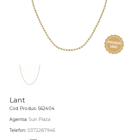
Inele
PIAT
Bratari
Cu 
Coliere
Dia
Lanturi
Pandantive
Accesorii
BIJUTERII COPII
Vezi toate
Inele
Cercei
Lant
Cod Produs:
562404
Bratari
Coliere
Agentia:
Sun Plaza
Lanturi
Telefon:
0372287946
Pandantive