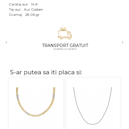
Carataj aur:
14 K
Aur mixt
Tip aur:
Aur Galben
Gramaj:
28.06 gr
CARATAJ
14K
‹
›
18K
TRANSPORT GRATUIT
la plata cu cardul
22K
PIATRA
S-ar putea sa iti placa si:
Fara pietre
Cu pietre
Diamante