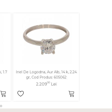
, 1.7
Inel De Logodna, Aur Alb, 14 k, 2.24
Inel De Logodna,
gr, Cod Produs: 605062
gr, Cod P
00
2.209
Lei
1.3