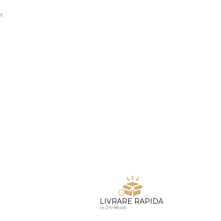
u diamante
n
LIVRARE RAPIDĂ
in 24-48 ore