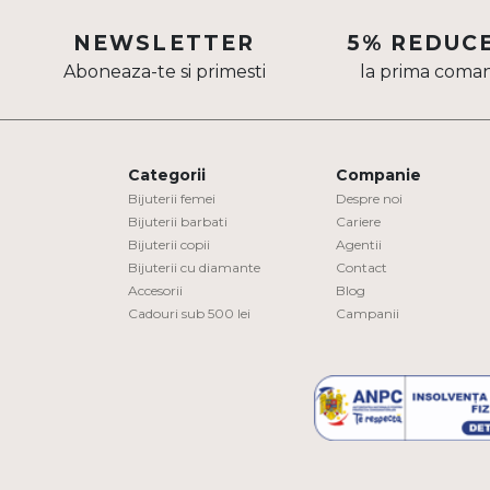
Aur mixt
NEWSLETTER
5% REDUC
Aboneaza-te si primesti
la prima coma
CARATAJ
14K
18K
Categorii
Companie
22K
Bijuterii femei
Despre noi
Bijuterii barbati
Cariere
Bijuterii copii
Agentii
PIATRA
Bijuterii cu diamante
Contact
Accesorii
Blog
Fara pietre
Cadouri sub 500 lei
Campanii
Cu pietre
Diamante