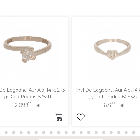
 De Logodna, Aur Alb, 14 k, 2.13
Inel De Logodna, Aur Alb, 14 k
gr, Cod Produs: 575111
gr, Cod Produs: 609522
99
00
2.099
Lei
1.676
Lei