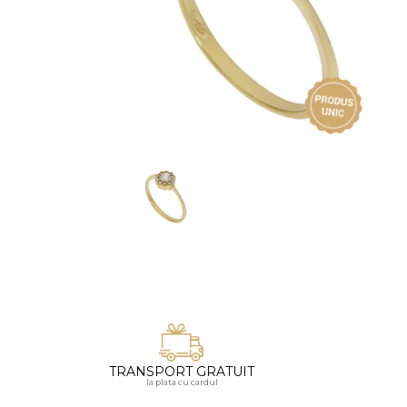
Vezi toate bijuteriile pentru femei
Inele
PIAT
Bratari
Cu 
Coliere
Dia
Lanturi
Pandantive
Accesorii
BIJUTERII COPII
Vezi toate
Inele
Cercei
Bratari
Coliere
TRANSPORT GRATUIT
Lanturi
la plata cu cardul
Pandantive