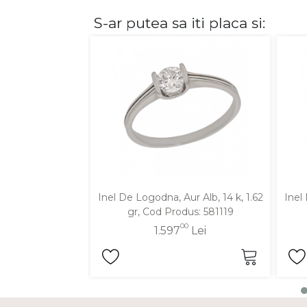
S-ar putea sa iti placa si:
DIAMANTE
Vezi toate
Inele
Cercei
Bratari
Coliere
Lanturi
Pandantive
Accesorii
Inel De Logodna, Aur Alb, 14 k, 1.62
Inel
gr, Cod Produs: 581119
TIP METAL
00
1.597
Lei
Aur galben
Aur alb
Aur roz