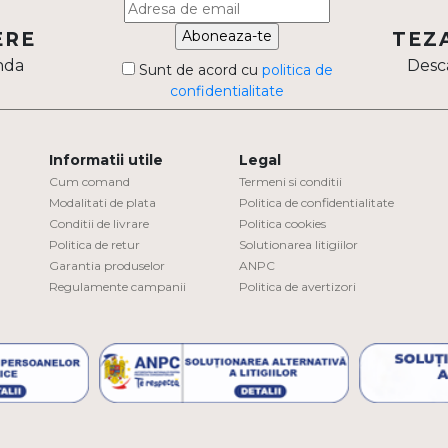
Aboneaza-te
ERE
TEZ
nda
Desca
Sunt de acord cu
politica de
confidentialitate
Informatii utile
Legal
Cum comand
Termeni si conditii
Modalitati de plata
Politica de confidentialitate
Conditii de livrare
Politica cookies
Politica de retur
Solutionarea litigiilor
Garantia produselor
ANPC
Regulamente campanii
Politica de avertizori