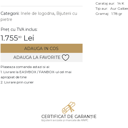
Carataj aur:
14 K
Vezi toate bijuteriile c
Tip aur:
Aur Galbe
RA
Categorii:
Inele de logodna
,
Bijuterii cu
Gramaj:
1.78 gr
pietre
pietre
Preț cu TVA inclus:
mante
1.755
Lei
00
ADAUGA IN COS
ADAUGA LA FAVORITE
Plaseaza comanda astazi si ai:
1. Livrare la EASYBOX / FANBOX-ul cel mai
apropiat de tine
2. Livrare prin curier
CERTIFICAT DE GARANȚIE
bijuterii avizate și marcate de ANPC