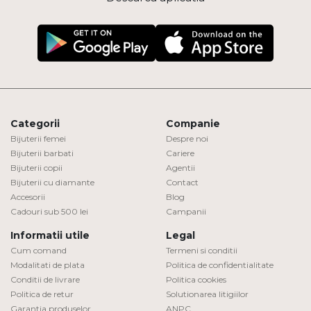
Categorii
Companie
Bijuterii femei
Despre noi
Bijuterii barbati
Cariere
Bijuterii copii
Agentii
Bijuterii cu diamante
Contact
Accesorii
Blog
Cadouri sub 500 lei
Campanii
Informatii utile
Legal
Cum comand
Termeni si conditii
Modalitati de plata
Politica de confidentialitate
Conditii de livrare
Politica cookies
Politica de retur
Solutionarea litigiilor
Garantia produselor
ANPC