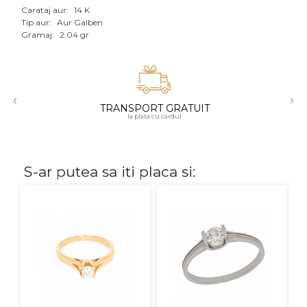
Carataj aur:
14 K
Aur mixt
Tip aur:
Aur Galben
Gramaj:
2.04 gr
CARATAJ
14K
‹
›
18K
TRANSPORT GRATUIT
la plata cu cardul
22K
PIATRA
S-ar putea sa iti placa si:
Fara pietre
Cu pietre
Diamante