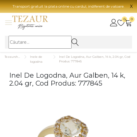
X
Transport gratuit la plata online cu cardul, indiferent de valoare.
BIJUTERII
0
0
Vezi toate bijuteriile
Vezi 
BIJUTERII FEMEI
Vezi toate
TIP 
Tezaurshop.ro
Inele de
Inel De Logodna, Aur Galben, 14 k, 2.04 gr, Cod
Inele
Aur
Produs: 777845
logodna
Cercei
Aur
Inel De Logodna, Aur Galben, 14 k,
Bratari
Aur
2.04 gr, Cod Produs: 777845
Coliere
Aur
Lanturi
CAR
Pandantive
14K
Accesorii
18K
BIJUTERII BARBATI
Vezi toate
22K