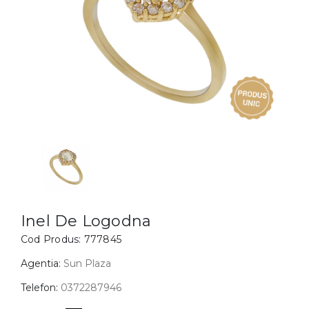
Inele
PIAT
Bratari
Cu 
Coliere
Dia
Lanturi
Pandantive
Accesorii
BIJUTERII COPII
Vezi toate
Inele
Cercei
Inel De Logodna
Cod Produs:
777845
Bratari
Coliere
Agentia:
Sun Plaza
Lanturi
Telefon:
0372287946
Pandantive