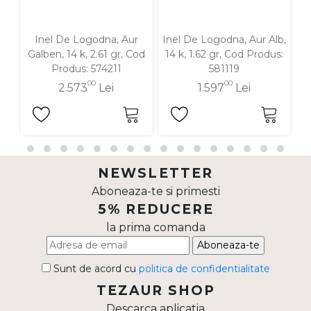
Inel De Logodna, Aur
Inel De Logodna, Aur Alb,
In
Galben, 14 k, 2.61 gr, Cod
14 k, 1.62 gr, Cod Produs:
1
Produs: 574211
581119
00
00
2.573
Lei
1.597
Lei
NEWSLETTER
Aboneaza-te si primesti
5% REDUCERE
la prima comanda
Aboneaza-te
Sunt de acord cu
politica de confidentialitate
TEZAUR SHOP
Descarca aplicatia