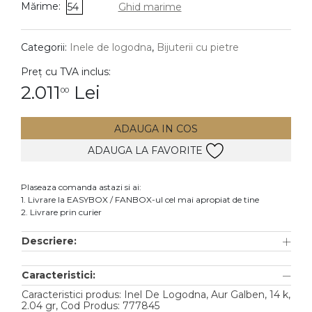
Mărime:
54
Ghid marime
DIAMANTE
Vezi toate
Categorii:
Inele de logodna
,
Bijuterii cu pietre
Inele
Preț cu TVA inclus:
Cercei
2.011
Lei
00
Bratari
ADAUGA IN COS
Coliere
ADAUGA LA FAVORITE
Lanturi
Pandantive
Plaseaza comanda astazi si ai:
Accesorii
1. Livrare la EASYBOX / FANBOX-ul cel mai apropiat de tine
2. Livrare prin curier
TIP METAL
Descriere:
Aur galben
Caracteristici:
Aur alb
Caracteristici produs: Inel De Logodna, Aur Galben, 14 k,
Aur roz
2.04 gr, Cod Produs: 777845