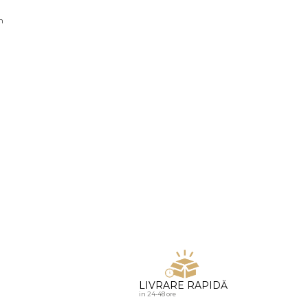
u diamante
n
LIVRARE RAPIDĂ
in 24-48 ore