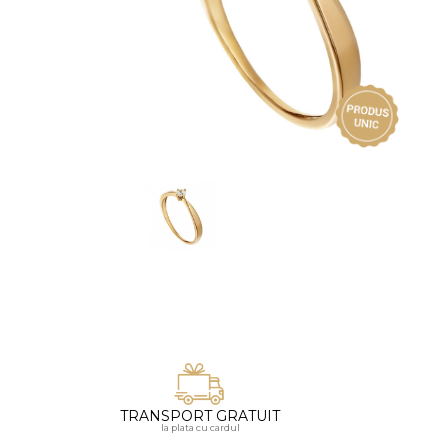
Vezi toate bijuteriile pentru femei
Inele
PIAT
Bratari
Cu 
Coliere
Dia
Lanturi
Pandantive
Accesorii
BIJUTERII COPII
Vezi toate
Inele
Cercei
Bratari
Coliere
Lanturi
TRANSPORT GRATUIT
la plata cu cardul
Pandantive