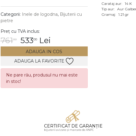
Carataj aur:
14 K
Vezi toate bijuteriile c
Tip aur:
Aur Galbe
RA
Categorii:
Inele de logodna
,
Bijuterii cu
Gramaj:
1.21 gr
pietre
pietre
Preț cu TVA inclus:
mante
761
533
Lei
00
00
ADAUGA IN COS
ADAUGA LA FAVORITE
Ne pare rău, produsul nu mai este
in stoc!
CERTIFICAT DE GARANȚIE
bijuterii avizate și marcate de ANPC