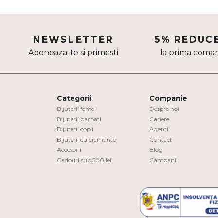
DIAMANTE
Vezi toate
NEWSLETTER
5% REDUC
Inele
Aboneaza-te si primesti
la prima coma
Cercei
Bratari
Coliere
Categorii
Companie
Lanturi
Bijuterii femei
Despre noi
Bijuterii barbati
Cariere
Pandantive
Bijuterii copii
Agentii
Accesorii
Bijuterii cu diamante
Contact
Accesorii
Blog
TIP METAL
Cadouri sub 500 lei
Campanii
Aur galben
Aur alb
Aur roz