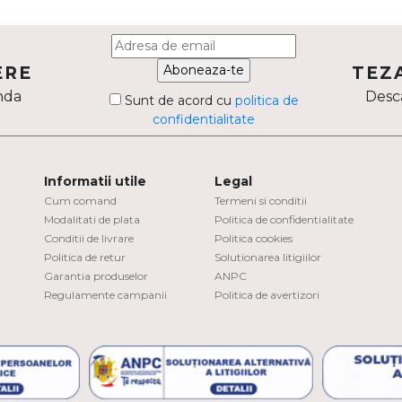
Aboneaza-te
ERE
TEZ
nda
Desca
Sunt de acord cu
politica de
confidentialitate
Informatii utile
Legal
Cum comand
Termeni si conditii
Modalitati de plata
Politica de confidentialitate
Conditii de livrare
Politica cookies
Politica de retur
Solutionarea litigiilor
Garantia produselor
ANPC
Regulamente campanii
Politica de avertizori