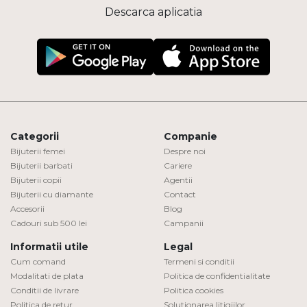
Descarca aplicatia
Categorii
Companie
Bijuterii femei
Despre noi
Bijuterii barbati
Cariere
Bijuterii copii
Agentii
Bijuterii cu diamante
Contact
Accesorii
Blog
Cadouri sub 500 lei
Campanii
Informatii utile
Legal
Cum comand
Termeni si conditii
Modalitati de plata
Politica de confidentialitate
Conditii de livrare
Politica cookies
Politica de retur
Solutionarea litigiilor