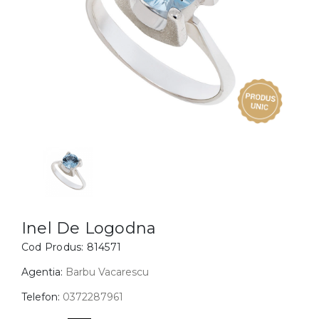
Inele
PIAT
Bratari
Cu 
Coliere
Dia
Lanturi
Pandantive
Accesorii
BIJUTERII COPII
Vezi toate
Inele
Cercei
Inel De Logodna
Cod Produs:
814571
Bratari
Coliere
Agentia:
Barbu Vacarescu
Lanturi
Telefon:
0372287961
Pandantive