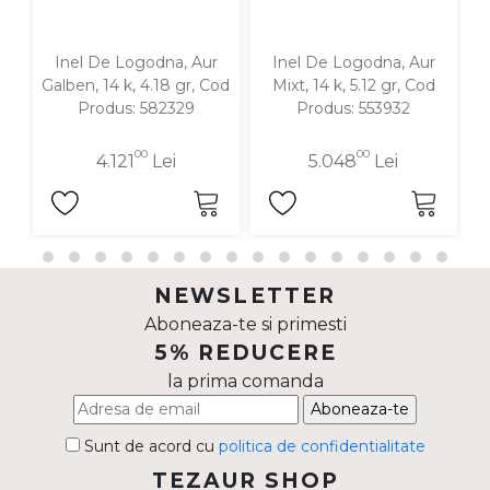
Inel De Logodna, Aur
Inel De Logodna, Aur
In
Galben, 14 k, 4.18 gr, Cod
Mixt, 14 k, 5.12 gr, Cod
Produs: 582329
Produs: 553932
00
00
4.121
Lei
5.048
Lei
NEWSLETTER
Aboneaza-te si primesti
5% REDUCERE
la prima comanda
Aboneaza-te
Sunt de acord cu
politica de confidentialitate
TEZAUR SHOP