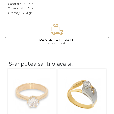
Carataj aur:
14 K
Aur mixt
Tip aur:
Aur Alb
Gramaj:
4.81 gr
CARATAJ
14K
‹
›
18K
TRANSPORT GRATUIT
la plata cu cardul
22K
PIATRA
S-ar putea sa iti placa si:
Fara pietre
Cu pietre
Diamante