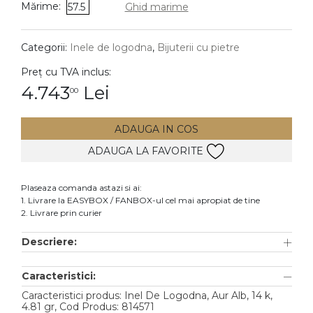
Mărime:
57.5
Ghid marime
DIAMANTE
Vezi toate
Categorii:
Inele de logodna
,
Bijuterii cu pietre
Inele
Preț cu TVA inclus:
Cercei
4.743
Lei
00
Bratari
ADAUGA IN COS
Coliere
ADAUGA LA FAVORITE
Lanturi
Pandantive
Plaseaza comanda astazi si ai:
Accesorii
1. Livrare la EASYBOX / FANBOX-ul cel mai apropiat de tine
2. Livrare prin curier
TIP METAL
Descriere:
Aur galben
Caracteristici:
Aur alb
Caracteristici produs: Inel De Logodna, Aur Alb, 14 k,
Aur roz
4.81 gr, Cod Produs: 814571