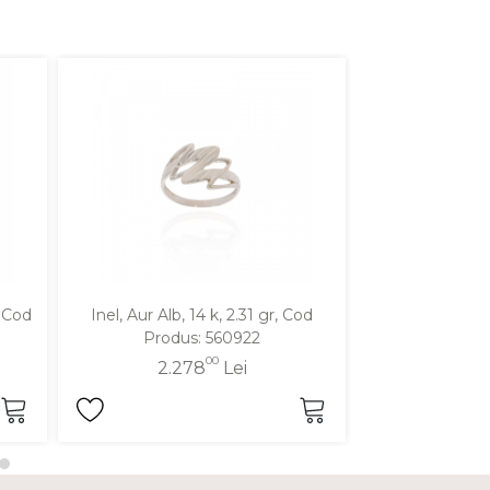
, Cod
Inel, Aur Alb, 14 k, 2.31 gr, Cod
Inel, Aur Galben
Produs: 560922
Produ
00
2.278
Lei
2.2