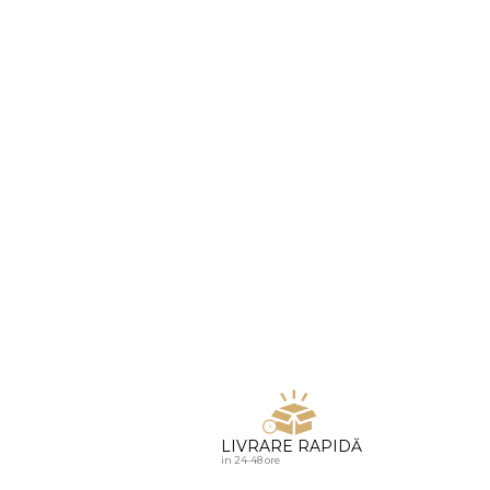
u diamante
LIVRARE RAPIDĂ
in 24-48 ore