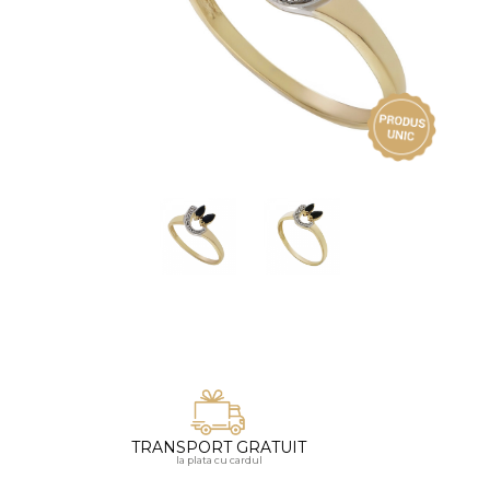
Vezi toate bijuteriile pentru femei
Inele
PIAT
Bratari
Cu 
Coliere
Dia
Lanturi
Pandantive
Accesorii
BIJUTERII COPII
Vezi toate
Inele
Cercei
Bratari
Coliere
TRANSPORT GRATUIT
Lanturi
la plata cu cardul
Pandantive