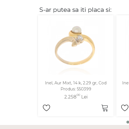
S-ar putea sa iti placa si:
DIAMANTE
Vezi toate
Inele
Cercei
Bratari
Coliere
Lanturi
Pandantive
Accesorii
Inel, Aur Mixt, 14 k, 2.29 gr, Cod
Ine
Produs: 550399
TIP METAL
00
2.258
Lei
Aur galben
Aur alb
Aur roz