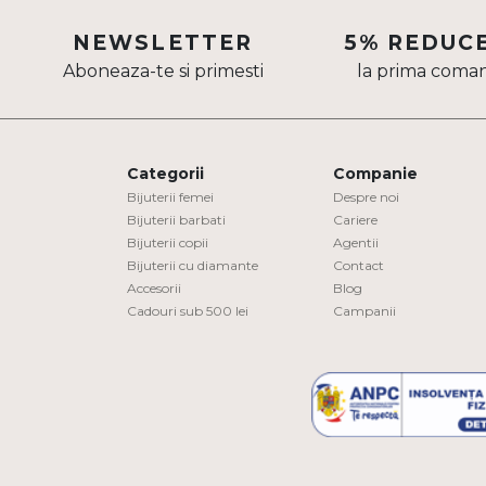
Aur mixt
NEWSLETTER
5% REDUC
Aboneaza-te si primesti
la prima coma
CARATAJ
14K
18K
Categorii
Companie
22K
Bijuterii femei
Despre noi
Bijuterii barbati
Cariere
Bijuterii copii
Agentii
PIATRA
Bijuterii cu diamante
Contact
Accesorii
Blog
Fara pietre
Cadouri sub 500 lei
Campanii
Cu pietre
Diamante