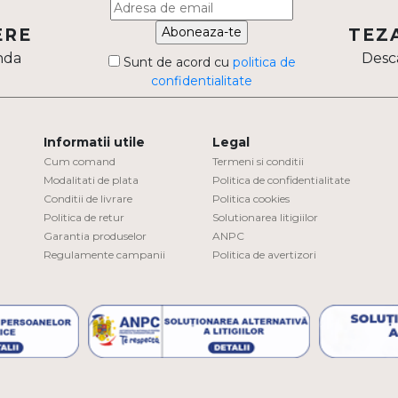
Aboneaza-te
ERE
TEZ
nda
Desca
Sunt de acord cu
politica de
confidentialitate
Informatii utile
Legal
Cum comand
Termeni si conditii
Modalitati de plata
Politica de confidentialitate
Conditii de livrare
Politica cookies
Politica de retur
Solutionarea litigiilor
Garantia produselor
ANPC
Regulamente campanii
Politica de avertizori