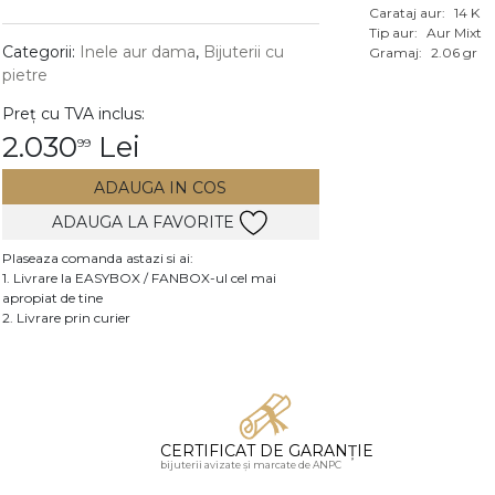
Carataj aur:
14 K
Vezi toate bijuteriile c
Tip aur:
Aur Mixt
RA
Categorii:
Inele aur dama
,
Bijuterii cu
Gramaj:
2.06 gr
pietre
pietre
Preț cu TVA inclus:
mante
2.030
Lei
99
ADAUGA IN COS
ADAUGA LA FAVORITE
Plaseaza comanda astazi si ai:
1. Livrare la EASYBOX / FANBOX-ul cel mai
apropiat de tine
2. Livrare prin curier
CERTIFICAT DE GARANȚIE
bijuterii avizate și marcate de ANPC