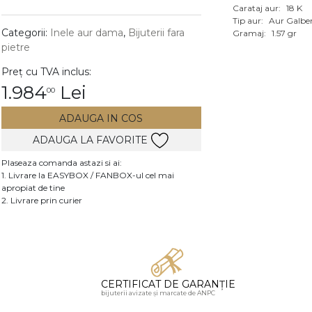
Carataj aur:
18 K
Vezi toate bijuteriile c
Tip aur:
Aur Galbe
RA
Categorii:
Inele aur dama
,
Bijuterii fara
Gramaj:
1.57 gr
pietre
pietre
Preț cu TVA inclus:
mante
1.984
Lei
00
ADAUGA IN COS
ADAUGA LA FAVORITE
Plaseaza comanda astazi si ai:
1. Livrare la EASYBOX / FANBOX-ul cel mai
apropiat de tine
2. Livrare prin curier
CERTIFICAT DE GARANȚIE
bijuterii avizate și marcate de ANPC