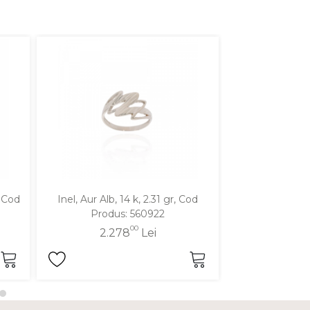
, Cod
Inel, Aur Alb, 14 k, 2.31 gr, Cod
Inel, Aur Galben
Produs: 560922
Produ
00
2.278
Lei
2.2