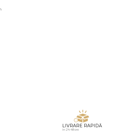
u diamante
n
LIVRARE RAPIDĂ
in 24-48 ore