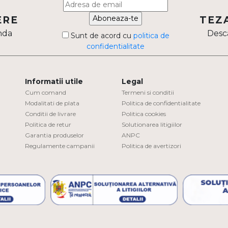
Aboneaza-te
ERE
TEZ
nda
Desca
Sunt de acord cu
politica de
confidentialitate
Informatii utile
Legal
Cum comand
Termeni si conditii
Modalitati de plata
Politica de confidentialitate
Conditii de livrare
Politica cookies
Politica de retur
Solutionarea litigiilor
Garantia produselor
ANPC
Regulamente campanii
Politica de avertizori