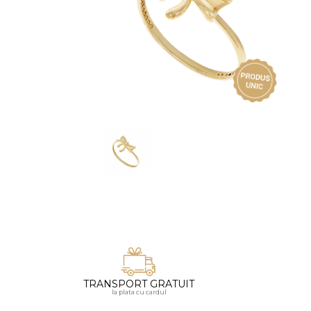
Vezi toate bijuteriile pentru femei
Inele
PIAT
Bratari
Cu 
Coliere
Dia
Lanturi
Pandantive
Accesorii
BIJUTERII COPII
Vezi toate
Inele
Cercei
Bratari
Coliere
TRANSPORT GRATUIT
Lanturi
la plata cu cardul
Pandantive