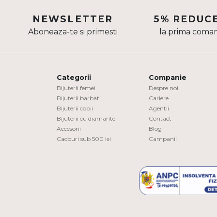
Aur mixt
NEWSLETTER
5% REDUC
Aboneaza-te si primesti
la prima coma
CARATAJ
14K
18K
Categorii
Companie
22K
Bijuterii femei
Despre noi
Bijuterii barbati
Cariere
Bijuterii copii
Agentii
PIATRA
Bijuterii cu diamante
Contact
Accesorii
Blog
Fara pietre
Cadouri sub 500 lei
Campanii
Cu pietre
Diamante