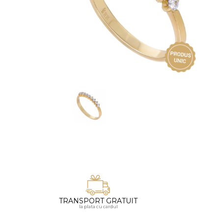
Vezi toate bijuteriile pentru femei
Inele
PIAT
Bratari
Cu 
Coliere
Dia
Lanturi
Pandantive
Accesorii
BIJUTERII COPII
Vezi toate
Inele
Cercei
Bratari
Coliere
TRANSPORT GRATUIT
Lanturi
la plata cu cardul
Pandantive