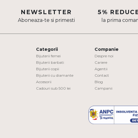
Aur mixt
NEWSLETTER
5% REDUC
Aboneaza-te si primesti
la prima coma
CARATAJ
14K
18K
Categorii
Companie
22K
Bijuterii femei
Despre noi
Bijuterii barbati
Cariere
Bijuterii copii
Agentii
PIATRA
Bijuterii cu diamante
Contact
Accesorii
Blog
Fara pietre
Cadouri sub 500 lei
Campanii
Cu pietre
Diamante