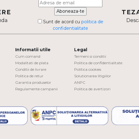
Aboneaza-te
ERE
TEZ
nda
Desca
Sunt de acord cu
politica de
confidentialitate
Informatii utile
Legal
Cum comand
Termeni si conditii
Modalitati de plata
Politica de confidentialitate
Conditii de livrare
Politica cookies
Politica de retur
Solutionarea litigiilor
Garantia produselor
ANPC
Regulamente campanii
Politica de avertizori