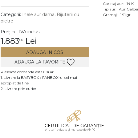
Carataj aur:
14 K
Vezi toate bijuteriile c
Tip aur:
Aur Galbe
RA
Categorii:
Inele aur dama
,
Bijuterii cu
Gramaj:
1.91 gr
pietre
pietre
Preț cu TVA inclus:
mante
1.883
Lei
00
ADAUGA IN COS
ADAUGA LA FAVORITE
Plaseaza comanda astazi si ai:
1. Livrare la EASYBOX / FANBOX-ul cel mai
apropiat de tine
2. Livrare prin curier
CERTIFICAT DE GARANȚIE
bijuterii avizate și marcate de ANPC