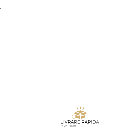
u diamante
n
LIVRARE RAPIDĂ
in 24-48 ore