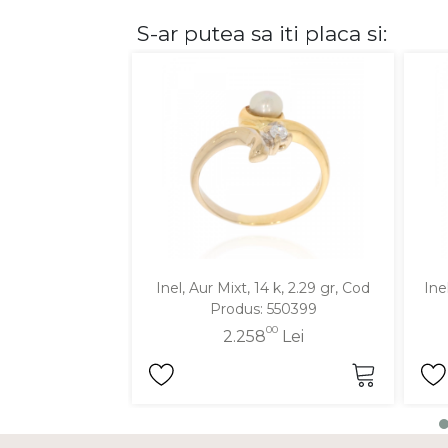
S-ar putea sa iti placa si:
DIAMANTE
Vezi toate
Inele
Cercei
Bratari
Coliere
Lanturi
Pandantive
Accesorii
Inel, Aur Mixt, 14 k, 2.29 gr, Cod
Ine
Produs: 550399
TIP METAL
00
2.258
Lei
Aur galben
Aur alb
Aur roz