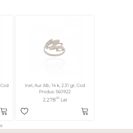
, Cod
Inel, Aur Alb, 14 k, 2.31 gr, Cod
Inel, Aur Galben
Produs: 560922
Produ
00
2.278
Lei
2.2