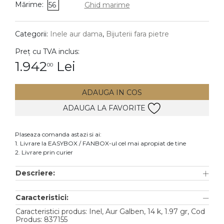
Mărime:
56
Ghid marime
DIAMANTE
Vezi toate
Categorii:
Inele aur dama
,
Bijuterii fara pietre
Inele
Preț cu TVA inclus:
Cercei
1.942
Lei
00
Bratari
ADAUGA IN COS
Coliere
ADAUGA LA FAVORITE
Lanturi
Pandantive
Plaseaza comanda astazi si ai:
Accesorii
1. Livrare la EASYBOX / FANBOX-ul cel mai apropiat de tine
2. Livrare prin curier
TIP METAL
Descriere:
Aur galben
Caracteristici:
Aur alb
Caracteristici produs: Inel, Aur Galben, 14 k, 1.97 gr, Cod
Aur roz
Produs: 837155