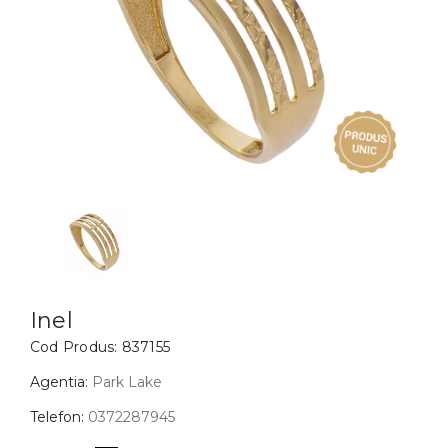
Inele
PIAT
Bratari
Cu 
Coliere
Dia
Lanturi
Pandantive
Accesorii
BIJUTERII COPII
Vezi toate
Inele
Cercei
Inel
Cod Produs:
837155
Bratari
Coliere
Agentia:
Park Lake
Lanturi
Telefon:
0372287945
Pandantive