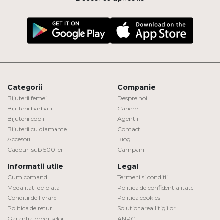
Categorii
Companie
Bijuterii femei
Despre noi
Bijuterii barbati
Cariere
Bijuterii copii
Agentii
Bijuterii cu diamante
Contact
Accesorii
Blog
Cadouri sub 500 lei
Campanii
Informatii utile
Legal
Cum comand
Termeni si conditii
Modalitati de plata
Politica de confidentialitate
Conditii de livrare
Politica cookies
Politica de retur
Solutionarea litigiilor
Garantia produselor
ANPC