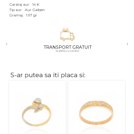
Carataj aur:
14 K
Aur mixt
Tip aur:
Aur Galben
Gramaj:
1.97 gr
CARATAJ
14K
‹
›
18K
TRANSPORT GRATUIT
la plata cu cardul
22K
PIATRA
S-ar putea sa iti placa si:
Fara pietre
Cu pietre
Diamante