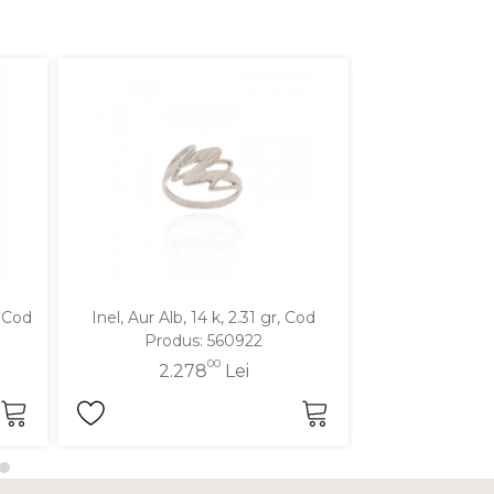
, Cod
Inel, Aur Alb, 14 k, 2.31 gr, Cod
Inel, Aur Galben
Produs: 560922
Produ
00
2.278
Lei
2.2