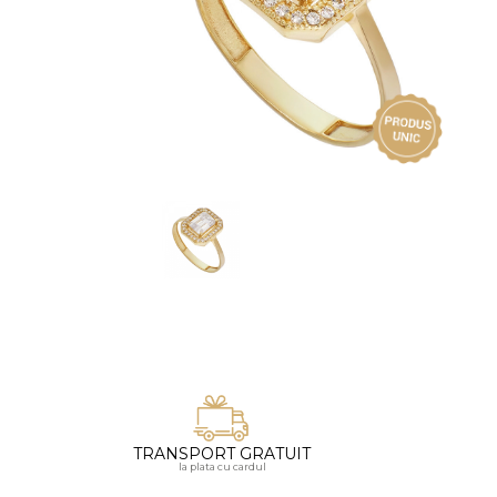
Vezi toate bijuteriile pentru femei
Inele
PIAT
Bratari
Cu 
Coliere
Dia
Lanturi
Pandantive
Accesorii
BIJUTERII COPII
Vezi toate
Inele
Cercei
Bratari
Coliere
TRANSPORT GRATUIT
Lanturi
la plata cu cardul
Pandantive