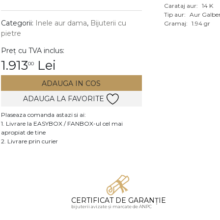
Carataj aur:
14 K
Vezi toate bijuteriile c
Tip aur:
Aur Galbe
RA
Categorii:
Inele aur dama
,
Bijuterii cu
Gramaj:
1.94 gr
pietre
pietre
Preț cu TVA inclus:
mante
1.913
Lei
00
ADAUGA IN COS
ADAUGA LA FAVORITE
Plaseaza comanda astazi si ai:
1. Livrare la EASYBOX / FANBOX-ul cel mai
apropiat de tine
2. Livrare prin curier
CERTIFICAT DE GARANȚIE
bijuterii avizate și marcate de ANPC