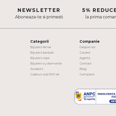
Aur mixt
NEWSLETTER
5% REDUC
Aboneaza-te si primesti
la prima coma
CARATAJ
14K
18K
Categorii
Companie
22K
Bijuterii femei
Despre noi
Bijuterii barbati
Cariere
Bijuterii copii
Agentii
PIATRA
Bijuterii cu diamante
Contact
Accesorii
Blog
Fara pietre
Cadouri sub 500 lei
Campanii
Cu pietre
Diamante