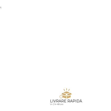
u diamante
n
LIVRARE RAPIDĂ
in 24-48 ore