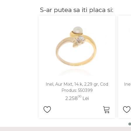
S-ar putea sa iti placa si:
DIAMANTE
Vezi toate
Inele
Cercei
Bratari
Coliere
Lanturi
Pandantive
Accesorii
Inel, Aur Mixt, 14 k, 2.29 gr, Cod
Ine
Produs: 550399
TIP METAL
00
2.258
Lei
Aur galben
Aur alb
Aur roz