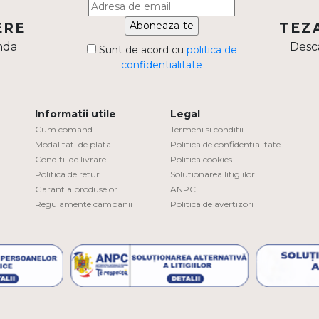
Aboneaza-te
ERE
TEZ
nda
Desca
Sunt de acord cu
politica de
confidentialitate
Informatii utile
Legal
Cum comand
Termeni si conditii
Modalitati de plata
Politica de confidentialitate
Conditii de livrare
Politica cookies
Politica de retur
Solutionarea litigiilor
Garantia produselor
ANPC
Regulamente campanii
Politica de avertizori