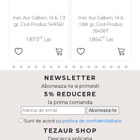
Inel, Aur Galben, 14 k, 1.9
Inel, Aur Galben, 14 k,
I
gr, Cod Produs: 549160
1.88 gr, Cod Produs:
554387
00
00
1.873
Lei
1.854
Lei
NEWSLETTER
Aboneaza-te si primesti
5% REDUCERE
la prima comanda
Aboneaza-te
Sunt de acord cu
politica de confidentialitate
TEZAUR SHOP
Descarca aplicatia