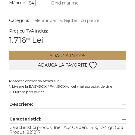
Mărime:
54
Ghid marime
DIAMANTE
Vezi toate
Categorii:
Inele aur dama
,
Bijuterii cu pietre
Inele
Preț cu TVA inclus:
Cercei
1.716
Lei
00
Bratari
ADAUGA IN COS
Coliere
ADAUGA LA FAVORITE
Lanturi
Pandantive
Plaseaza comanda astazi si ai:
Accesorii
1. Livrare la EASYBOX / FANBOX-ul cel mai apropiat de tine
2. Livrare prin curier
TIP METAL
Descriere:
Aur galben
Caracteristici:
Aur alb
Caracteristici produs: Inel, Aur Galben, 14 k, 1.74 gr, Cod
Aur roz
Produs: 821217