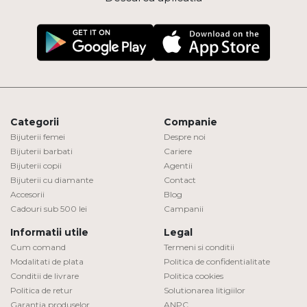
Categorii
Companie
Bijuterii femei
Despre noi
Bijuterii barbati
Cariere
Bijuterii copii
Agentii
Bijuterii cu diamante
Contact
Accesorii
Blog
Cadouri sub 500 lei
Campanii
Informatii utile
Legal
Cum comand
Termeni si conditii
Modalitati de plata
Politica de confidentialitate
Conditii de livrare
Politica cookies
Politica de retur
Solutionarea litigiilor
Garantia produselor
ANPC