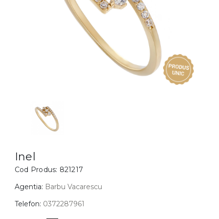
Inele
PIAT
Bratari
Cu 
Coliere
Dia
Lanturi
Pandantive
Accesorii
BIJUTERII COPII
Vezi toate
Inele
Cercei
Inel
Cod Produs:
821217
Bratari
Coliere
Agentia:
Barbu Vacarescu
Lanturi
Telefon:
0372287961
Pandantive