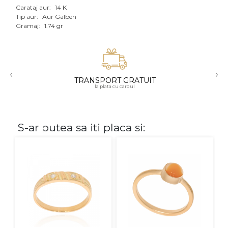
Carataj aur:
14 K
Aur mixt
Tip aur:
Aur Galben
Gramaj:
1.74 gr
CARATAJ
14K
‹
›
18K
TRANSPORT GRATUIT
la plata cu cardul
22K
PIATRA
S-ar putea sa iti placa si:
Fara pietre
Cu pietre
Diamante