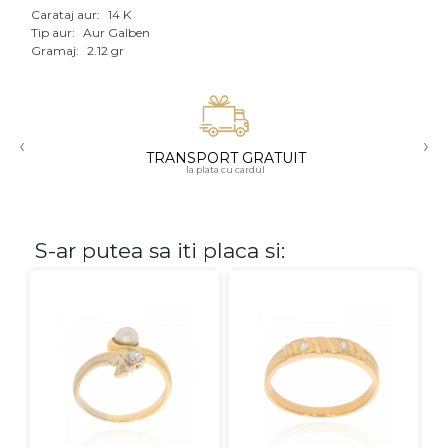
Carataj aur:
14 K
Aur mixt
Tip aur:
Aur Galben
Gramaj:
2.12 gr
CARATAJ
14K
‹
›
18K
TRANSPORT GRATUIT
la plata cu cardul
22K
PIATRA
S-ar putea sa iti placa si:
Fara pietre
Cu pietre
Diamante