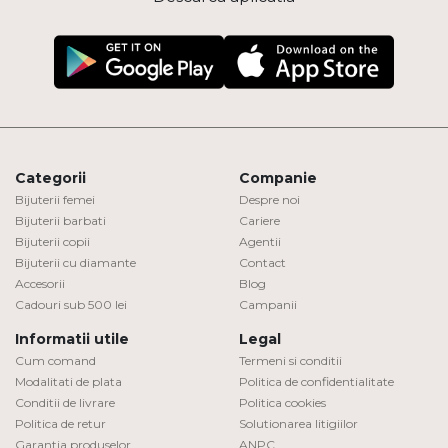
Categorii
Companie
Bijuterii femei
Despre noi
Bijuterii barbati
Cariere
Bijuterii copii
Agentii
Bijuterii cu diamante
Contact
Accesorii
Blog
Cadouri sub 500 lei
Campanii
Informatii utile
Legal
Cum comand
Termeni si conditii
Modalitati de plata
Politica de confidentialitate
Conditii de livrare
Politica cookies
Politica de retur
Solutionarea litigiilor
Garantia produselor
ANPC