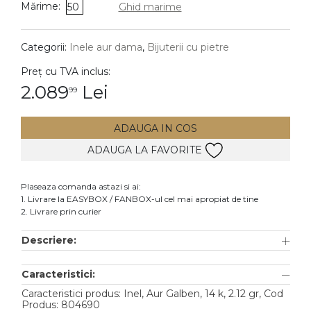
Mărime:
50
Ghid marime
DIAMANTE
Vezi toate
Categorii:
Inele aur dama
,
Bijuterii cu pietre
Inele
Preț cu TVA inclus:
Cercei
2.089
Lei
99
Bratari
ADAUGA IN COS
Coliere
ADAUGA LA FAVORITE
Lanturi
Pandantive
Plaseaza comanda astazi si ai:
Accesorii
1. Livrare la EASYBOX / FANBOX-ul cel mai apropiat de tine
2. Livrare prin curier
TIP METAL
Descriere:
Aur galben
Caracteristici:
Aur alb
Caracteristici produs: Inel, Aur Galben, 14 k, 2.12 gr, Cod
Aur roz
Produs: 804690