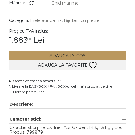
Mărime:
57
Ghid marime
DIAMANTE
Vezi toate
Categorii:
Inele aur dama
,
Bijuterii cu pietre
Inele
Preț cu TVA inclus:
Cercei
1.883
Lei
00
Bratari
ADAUGA IN COS
Coliere
ADAUGA LA FAVORITE
Lanturi
Pandantive
Plaseaza comanda astazi si ai:
Accesorii
1. Livrare la EASYBOX / FANBOX-ul cel mai apropiat de tine
2. Livrare prin curier
TIP METAL
Descriere:
Aur galben
Caracteristici:
Aur alb
Caracteristici produs: Inel, Aur Galben, 14 k, 1.91 gr, Cod
Aur roz
Produs: 799879