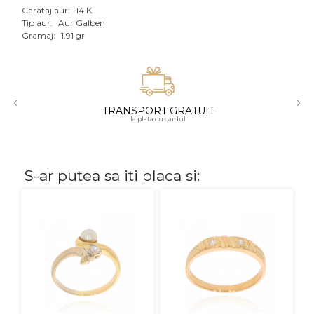
Carataj aur:
14 K
Aur mixt
Tip aur:
Aur Galben
Gramaj:
1.91 gr
CARATAJ
14K
‹
›
18K
TRANSPORT GRATUIT
la plata cu cardul
22K
PIATRA
S-ar putea sa iti placa si:
Fara pietre
Cu pietre
Diamante