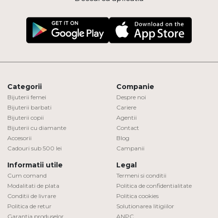
Categorii
Companie
Bijuterii femei
Despre noi
Bijuterii barbati
Cariere
Bijuterii copii
Agentii
Bijuterii cu diamante
Contact
Accesorii
Blog
Cadouri sub 500 lei
Campanii
Informatii utile
Legal
Cum comand
Termeni si conditii
Modalitati de plata
Politica de confidentialitate
Conditii de livrare
Politica cookies
Politica de retur
Solutionarea litigiilor
Garantia produselor
ANPC