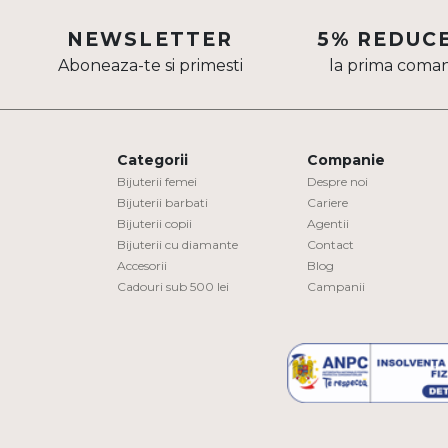
Aur mixt
NEWSLETTER
5% REDUC
Aboneaza-te si primesti
la prima coma
CARATAJ
14K
18K
Categorii
Companie
22K
Bijuterii femei
Despre noi
Bijuterii barbati
Cariere
Bijuterii copii
Agentii
PIATRA
Bijuterii cu diamante
Contact
Accesorii
Blog
Fara pietre
Cadouri sub 500 lei
Campanii
Cu pietre
Diamante