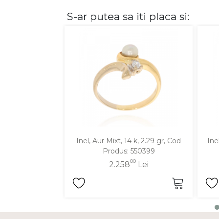
S-ar putea sa iti placa si:
DIAMANTE
Vezi toate
Inele
Cercei
Bratari
Coliere
Lanturi
Pandantive
Accesorii
Inel, Aur Mixt, 14 k, 2.29 gr, Cod
Ine
Produs: 550399
TIP METAL
00
2.258
Lei
Aur galben
Aur alb
Aur roz