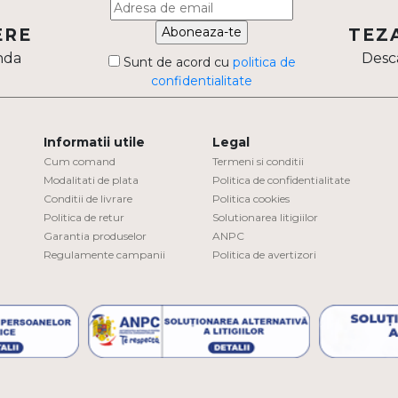
Aboneaza-te
ERE
TEZ
nda
Desca
Sunt de acord cu
politica de
confidentialitate
Informatii utile
Legal
Cum comand
Termeni si conditii
Modalitati de plata
Politica de confidentialitate
Conditii de livrare
Politica cookies
Politica de retur
Solutionarea litigiilor
Garantia produselor
ANPC
Regulamente campanii
Politica de avertizori