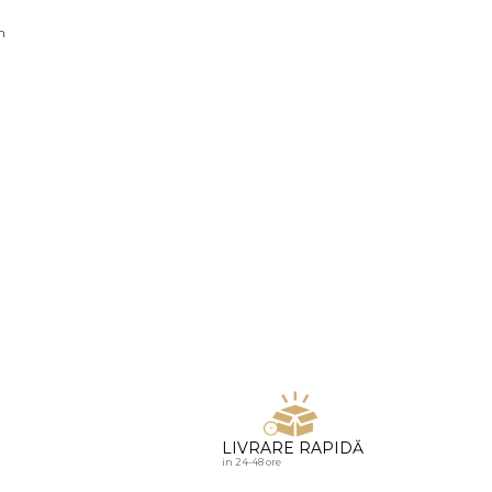
u diamante
n
LIVRARE RAPIDĂ
in 24-48 ore