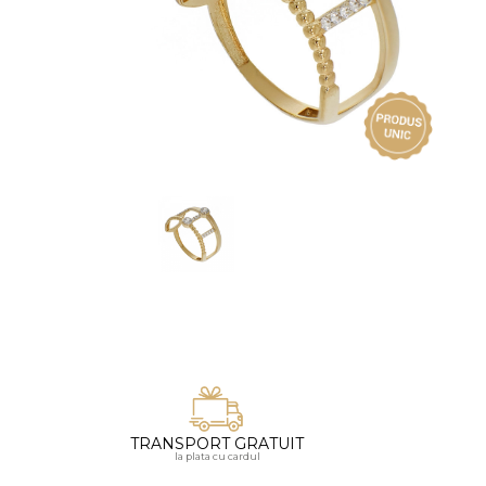
Vezi toate bijuteriile pentru femei
Inele
PIAT
Bratari
Cu 
Coliere
Dia
Lanturi
Pandantive
Accesorii
BIJUTERII COPII
Vezi toate
Inele
Cercei
Bratari
Coliere
TRANSPORT GRATUIT
Lanturi
la plata cu cardul
Pandantive