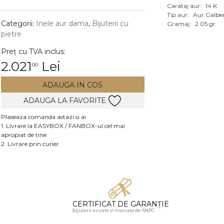
Carataj aur:
14 K
Vezi toate bijuteriile c
Tip aur:
Aur Galbe
RA
Categorii:
Inele aur dama
,
Bijuterii cu
Gramaj:
2.05 gr
pietre
pietre
Preț cu TVA inclus:
mante
2.021
Lei
00
ADAUGA IN COS
ADAUGA LA FAVORITE
Plaseaza comanda astazi si ai:
1. Livrare la EASYBOX / FANBOX-ul cel mai
apropiat de tine
2. Livrare prin curier
CERTIFICAT DE GARANȚIE
bijuterii avizate și marcate de ANPC