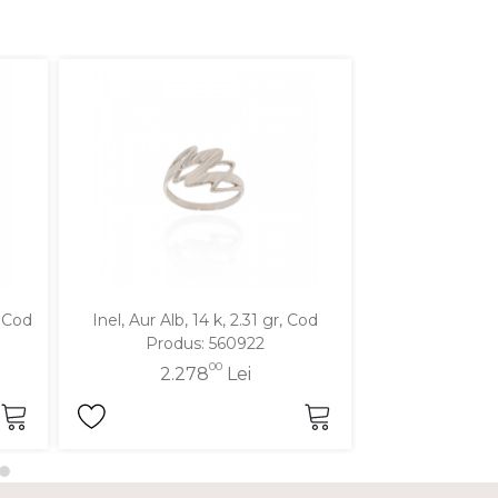
, Cod
Inel, Aur Alb, 14 k, 2.31 gr, Cod
Inel, Aur Galben
Produs: 560922
Produ
00
2.278
Lei
2.2