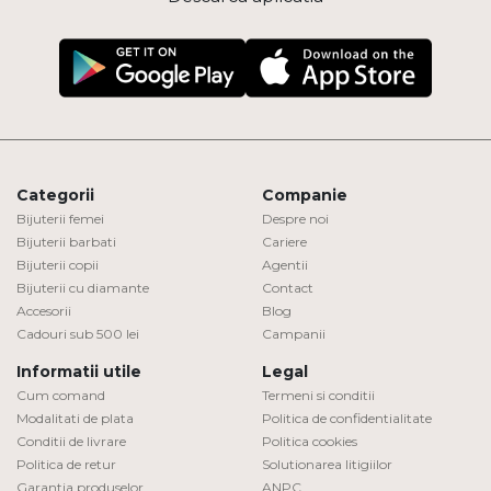
Categorii
Companie
Bijuterii femei
Despre noi
Bijuterii barbati
Cariere
Bijuterii copii
Agentii
Bijuterii cu diamante
Contact
Accesorii
Blog
Cadouri sub 500 lei
Campanii
Informatii utile
Legal
Cum comand
Termeni si conditii
Modalitati de plata
Politica de confidentialitate
Conditii de livrare
Politica cookies
Politica de retur
Solutionarea litigiilor
Garantia produselor
ANPC