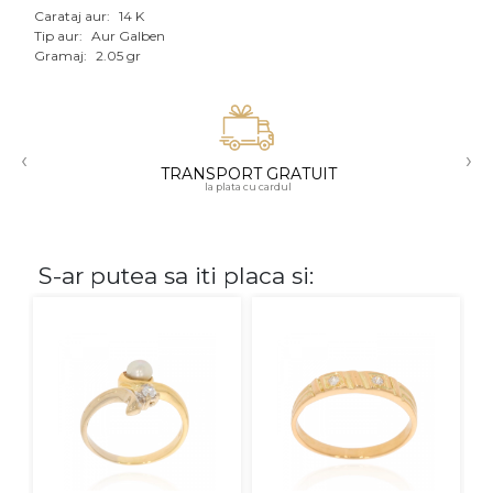
Carataj aur:
14 K
Aur mixt
Tip aur:
Aur Galben
Gramaj:
2.05 gr
CARATAJ
14K
‹
›
18K
TRANSPORT GRATUIT
la plata cu cardul
22K
PIATRA
S-ar putea sa iti placa si:
Fara pietre
Cu pietre
Diamante