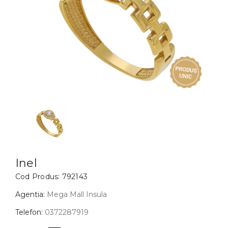
Inele
PIAT
Bratari
Cu 
Coliere
Dia
Lanturi
Pandantive
Accesorii
BIJUTERII COPII
Vezi toate
Inele
Cercei
Inel
Cod Produs:
792143
Bratari
Coliere
Agentia:
Mega Mall Insula
Lanturi
Telefon:
0372287919
Pandantive