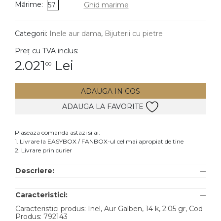
Mărime:
57
Ghid marime
DIAMANTE
Vezi toate
Categorii:
Inele aur dama
,
Bijuterii cu pietre
Inele
Preț cu TVA inclus:
Cercei
2.021
Lei
00
Bratari
ADAUGA IN COS
Coliere
ADAUGA LA FAVORITE
Lanturi
Pandantive
Plaseaza comanda astazi si ai:
Accesorii
1. Livrare la EASYBOX / FANBOX-ul cel mai apropiat de tine
2. Livrare prin curier
TIP METAL
Descriere:
Aur galben
Caracteristici:
Aur alb
Caracteristici produs: Inel, Aur Galben, 14 k, 2.05 gr, Cod
Aur roz
Produs: 792143