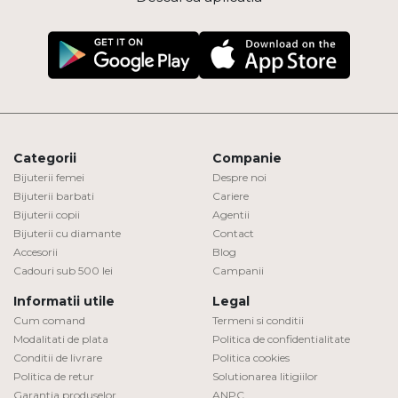
Categorii
Companie
Bijuterii femei
Despre noi
Bijuterii barbati
Cariere
Bijuterii copii
Agentii
Bijuterii cu diamante
Contact
Accesorii
Blog
Cadouri sub 500 lei
Campanii
Informatii utile
Legal
Cum comand
Termeni si conditii
Modalitati de plata
Politica de confidentialitate
Conditii de livrare
Politica cookies
Politica de retur
Solutionarea litigiilor
Garantia produselor
ANPC