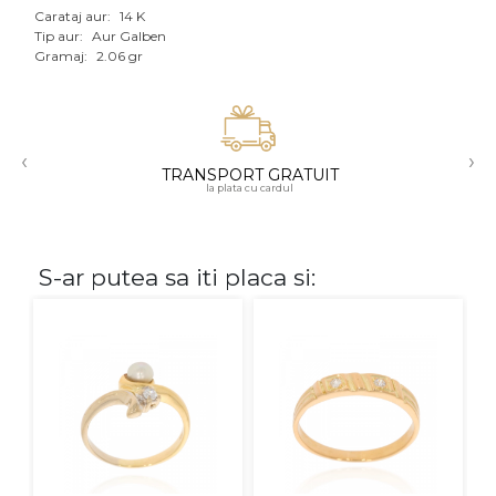
Carataj aur:
14 K
Aur mixt
Tip aur:
Aur Galben
Gramaj:
2.06 gr
CARATAJ
14K
‹
›
18K
TRANSPORT GRATUIT
la plata cu cardul
22K
PIATRA
S-ar putea sa iti placa si:
Fara pietre
Cu pietre
Diamante