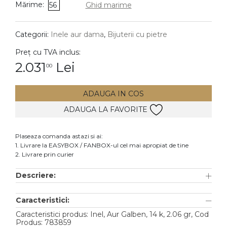
Mărime:
56
Ghid marime
DIAMANTE
Vezi toate
Categorii:
Inele aur dama
,
Bijuterii cu pietre
Inele
Preț cu TVA inclus:
Cercei
2.031
Lei
00
Bratari
ADAUGA IN COS
Coliere
ADAUGA LA FAVORITE
Lanturi
Pandantive
Plaseaza comanda astazi si ai:
Accesorii
1. Livrare la EASYBOX / FANBOX-ul cel mai apropiat de tine
2. Livrare prin curier
TIP METAL
Descriere:
Aur galben
Caracteristici:
Aur alb
Caracteristici produs: Inel, Aur Galben, 14 k, 2.06 gr, Cod
Aur roz
Produs: 783859